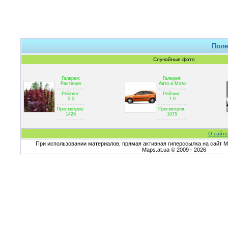
Поле
Случайные фото
Галерея:
Галерея:
Растения
Авто и Мото
Рейтинг:
Рейтинг:
0.0
1.0
Просмотров:
Просмотров:
1426
1075
О сайте
При использовании материалов, прямая активная гиперссылка на сайт Ma
Maps.at.ua © 2009 - 2026