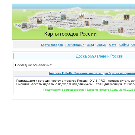
Карты городов России
Карты городов
·
Регистрация
·
Вход
·
Форум
·
Фото
·
Cайты
·
Об
Доска объявлений России
Последние объявления:
Аналоги Gillette Сменные кассеты для бритья от произв
Приглашаем к сотрудничеству оптовиков России. DIVIS PRO - производитель см
Сменные кассеты идеально подходят как для мужчин, так и для женщин. Универс
Предложения о сотрудничестве | Добавил: divispro | Дата:
26.08.2025
|