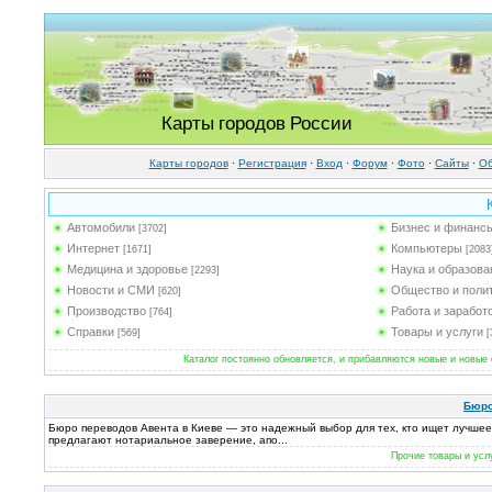
Карты городов России
Карты городов
·
Регистрация
·
Вход
·
Форум
·
Фото
·
Cайты
·
Об
Автомобили
Бизнес и финанс
[3702]
Интернет
Компьютеры
[1671]
[2083
Медицина и здоровье
Наука и образова
[2293]
Новости и СМИ
Общество и поли
[620]
Производство
Работа и заработ
[764]
Справки
Товары и услуги
[569]
[
Каталог постоянно обновляется, и прибавляются новые и новые с
Бюро
Бюро переводов Авента в Киеве — это надежный выбор для тех, кто ищет лучшее
предлагают нотариальное заверение, апо...
Прочие товары и услу