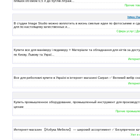
пляшок об’ємом 0,5 л до бутлів літраж...
Прочие тов
https:/
В студии Image Studio можно воплотить в жизнь смелые идеи по фотосъемке и сд
для по-настоящему качественных и...
Cфера услуг | До
Купити все для манікюру і педикюру ⭐ Матеріали та обладнання для нігтів за дост
по Києву, Львову та Украї...
Интернет
Все для риболовлі купити в Україні в інтернет магазині Carpan ✅ Великий вибір сн
Интернет
Купить промышленное оборудование, промышленный инструмент для производства
ценам
Прочие промышлен
Интернет-магазин 【Азбука Мебели】 — широкий ассортимент ✅ Безупречное качес
Уют и 