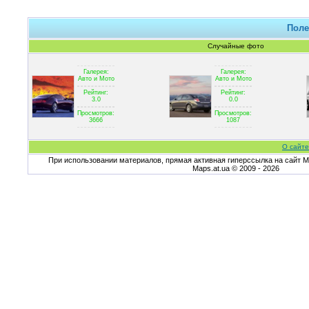
Поле
Случайные фото
Галерея:
Галерея:
Авто и Мото
Авто и Мото
Рейтинг:
Рейтинг:
3.0
0.0
Просмотров:
Просмотров:
3666
1087
О сайте
При использовании материалов, прямая активная гиперссылка на сайт Ma
Maps.at.ua © 2009 - 2026