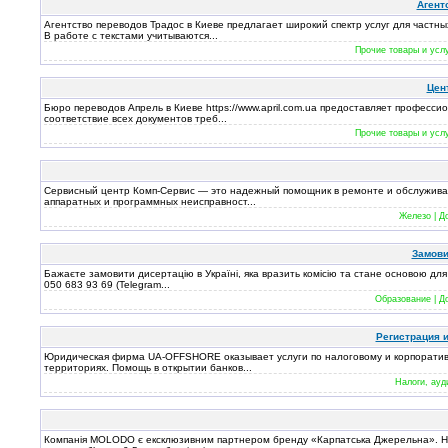
Агент
Агентство переводов Традос в Киеве предлагает широкий спектр услуг для частн
В работе с текстами учитываются...
Прочие товары и услу
Цен
Бюро переводов Апрель в Киеве https://www.april.com.ua предоставляет професси
соответствие всех документов треб...
Прочие товары и услу
Сервисный центр Комп-Сервис — это надежный помощник в ремонте и обслуживан
аппаратных и программных неисправност...
Железо | Д
Замови
Бажаєте замовити дисертацію в Україні, яка вразить комісію та стане основою для
050 683 93 69 (Telegram...
Образование | Д
Регистрация 
Юридическая фирма UA-OFFSHORE оказывает услуги по налоговому и корпоратив
территориях. Помощь в открытии банков...
Налоги, ауди
Компанія MOLODO є ексклюзивним партнером бренду «Карпатська Джерельна». Наши