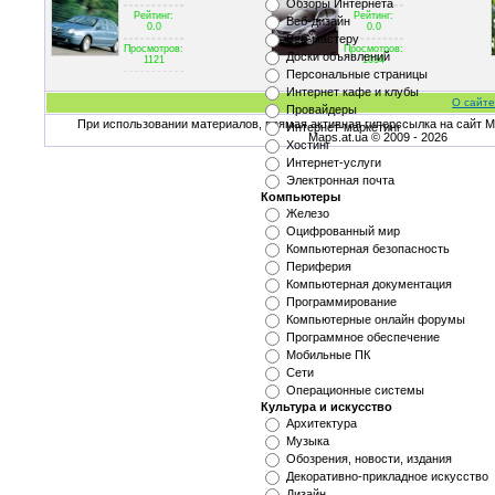
Обзоры Интернета
Рейтинг:
Рейтинг:
Веб-дизайн
0.0
0.0
Веб-мастеру
Просмотров:
Просмотров:
Доски объявлений
1121
1034
Персональные страницы
Интернет кафе и клубы
О сайте
Провайдеры
При использовании материалов, прямая активная гиперссылка на сайт Ma
Интернет-маркетинг
Maps.at.ua © 2009 - 2026
Хостинг
Интернет-услуги
Электронная почта
Компьютеры
Железо
Оцифрованный мир
Компьютерная безопасность
Периферия
Компьютерная документация
Программирование
Компьютерные онлайн форумы
Программное обеспечение
Мобильные ПК
Сети
Операционные системы
Культура и искусство
Архитектура
Музыка
Обозрения, новости, издания
Декоративно-прикладное искусство
Дизайн