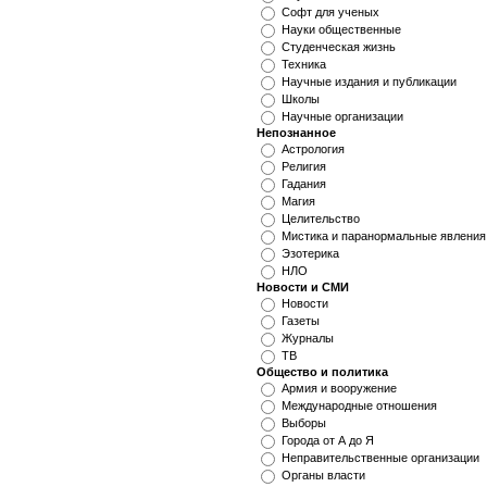
Софт для ученых
Науки общественные
Студенческая жизнь
Техника
Научные издания и публикации
Школы
Научные организации
Непознанное
Астрология
Религия
Гадания
Магия
Целительство
Мистика и паранормальные явления
Эзотерика
НЛО
Новости и СМИ
Новости
Газеты
Журналы
ТВ
Общество и политика
Армия и вооружение
Международные отношения
Выборы
Города от А до Я
Неправительственные организации
Органы власти