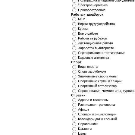
Полиграфия и издательская деятель
Электроэнергетика
Приборостроение
Работа и заработок
MLM
Биржи трудоустройства
Курсы
Все о работе
Работа за рубежом
Дистанционная работа
Заработок в Интернете
Сертификация и тестирование
Кадровые агентства
Спорт
Виды спорта
Спорт за рубежом
Знаменитые спортсмены
Спортивные клубы и секции
Спортивный тотализатор
Соревнования, чемпионаты, турнир
Справки
Адреса и телефоны
Расписания транспорта
Афиша
Словари и энциклопедии
Календари дат и событий
Справочники
Каталоги
Цены