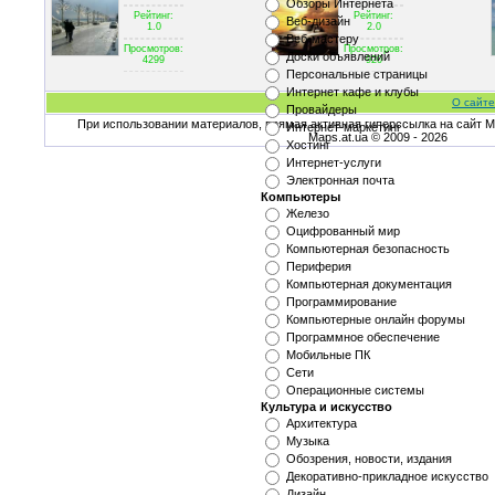
Обзоры Интернета
Рейтинг:
Рейтинг:
Веб-дизайн
1.0
2.0
Веб-мастеру
Просмотров:
Просмотров:
Доски объявлений
4299
920
Персональные страницы
Интернет кафе и клубы
О сайте
Провайдеры
При использовании материалов, прямая активная гиперссылка на сайт Ma
Интернет-маркетинг
Maps.at.ua © 2009 - 2026
Хостинг
Интернет-услуги
Электронная почта
Компьютеры
Железо
Оцифрованный мир
Компьютерная безопасность
Периферия
Компьютерная документация
Программирование
Компьютерные онлайн форумы
Программное обеспечение
Мобильные ПК
Сети
Операционные системы
Культура и искусство
Архитектура
Музыка
Обозрения, новости, издания
Декоративно-прикладное искусство
Дизайн