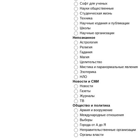
Софт для ученых
Науки общественные
Студенческая жизнь
Техника
Научные издания и публикации
Школы
Научные организации
Непознанное
Астрология
Религия
Гадания
Магия
Целительство
Мистика и паранормальные явления
Эзотерика
НЛО
Новости и СМИ
Новости
Газеты
Журналы
ТВ
Общество и политика
Армия и вооружение
Международные отношения
Выборы
Города от А до Я
Неправительственные организации
Органы власти