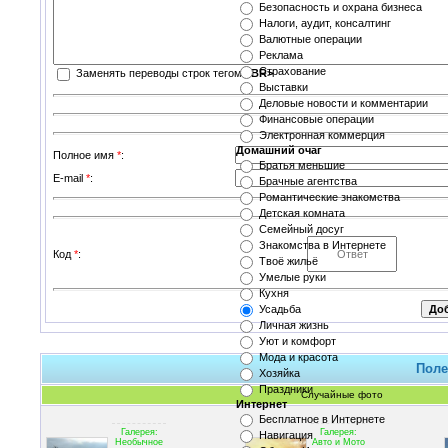
Безопасность и охрана бизнеса
Налоги, аудит, консалтинг
Валютные операции
Реклама
Страхование
Заменять переводы строк тегом
<BR>
Выставки
Деловые новости и комментарии
Финансовые операции
Электронная коммерция
Домашний очаг
Полное имя
*
:
Братья меньшие
E-mail
*
:
Брачные агентства
Романтические знакомства
Детская комната
Семейный досуг
Знакомства в Интернете
Код
*
:
Твоё жильё
Умелые руки
Кухня
Усадьба
Личная жизнь
Уют и комфорт
Мода и красота
Поле
Хозяйка
Праздники
Случайные фото
Интернет
Бесплатное в Интернете
Галерея:
Галерея:
Навигация
Необычное
Авто и Мото