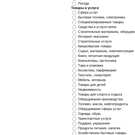
Погода
Товары и услуги
Cфера услуг
Бытовая техника, электроника
Специализированные товары
Средства и услуги связи
Строительные материалы, оборудов
Интернет-магазины
Строительные услуги
Канцелярские товары
Сырье, материалы, комплектующие
Книги, печатная продукция
Компьютеры, оргтехника
Тара и упаковка
Косметика, парфюмерия
Текстиль, галантерея
Мебель, интерьер
Товары для детей
Недвижимость
Товары для спорта и отдыха
Оборудование производства
Топливо, масла, нефтепродукты
Оборудование сферы услуг
Одежда, обувь
Транспортные услуги
Подарки, украшения
Продукты питания, напитки
Хозяйственно-бытовые товары