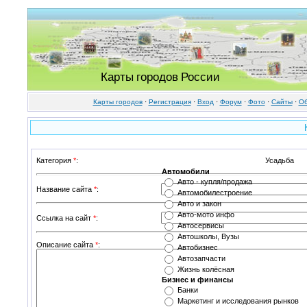
Карты городов России
Карты городов
·
Регистрация
·
Вход
·
Форум
·
Фото
·
Cайты
·
Об
Категория
*
:
Автомобили
Авто - купля/продажа
Название сайта
*
:
Автомобилестроение
Авто и закон
Авто-мото инфо
Ссылка на сайт
*
:
Автосервисы
Автошколы, Вузы
Описание сайта
*
:
Автобизнес
Автозапчасти
Жизнь колёсная
Бизнес и финансы
Банки
Маркетинг и исследования рынков