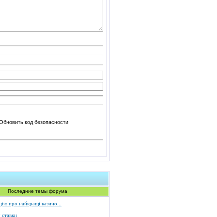
Последние темы форума
ію про найкращі казино...
 ставки