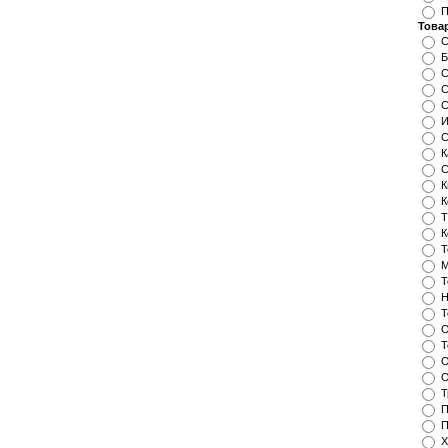
П
Това
C
Б
С
С
С
И
С
К
С
К
К
Т
К
Т
М
Т
Н
Т
О
Т
О
О
Т
П
П
Х