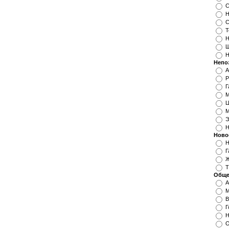
С
Н
С
Т
Н
Ш
Н
Непо
А
Р
Г
М
Ц
М
Э
Ново
Н
Г
Ж
Т
Обще
А
М
В
Г
Н
О