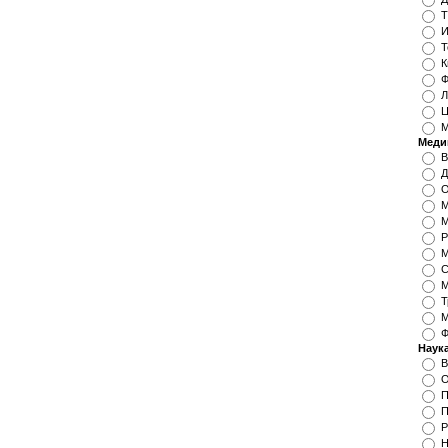
Т
И
Т
К
Ф
Л
Ц
М
Меди
В
Д
О
М
М
Р
М
С
М
Т
М
Ф
Наук
О
П
П
Р
Н