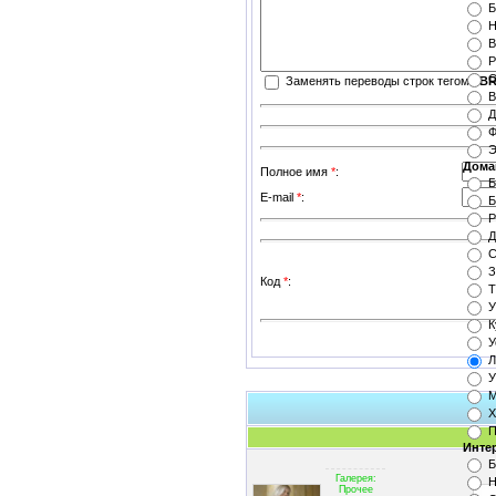
Б
Н
В
Р
С
Заменять переводы строк тегом
<BR
В
Д
Ф
Э
Дома
Полное имя
*
:
Б
E-mail
*
:
Б
Р
Д
С
З
Код
*
:
Т
У
К
У
Л
У
М
Х
П
Инте
Б
Галерея:
Н
Прочее