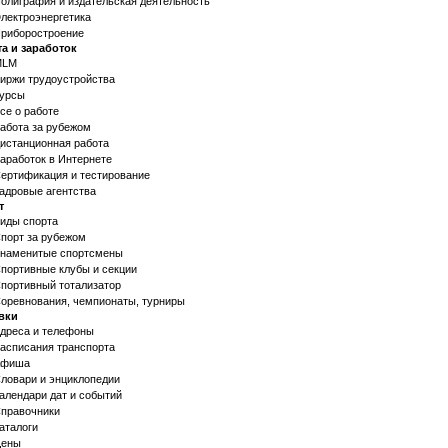
олиграфия и издательская деятельность
лектроэнергетика
риборостроение
а и заработок
MLM
иржи трудоустройства
урсы
се о работе
абота за рубежом
истанционная работа
аработок в Интернете
ертификация и тестирование
адровые агентства
т
иды спорта
порт за рубежом
наменитые спортсмены
портивные клубы и секции
портивный тотализатор
оревнования, чемпионаты, турниры
вки
дреса и телефоны
асписания транспорта
Афиша
ловари и энциклопедии
алендари дат и событий
правочники
аталоги
ены