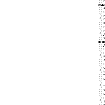
П
Отды
А
О
И
П
К
Р
Р
Д
Х
Прои
Д
С
П
Р
Л
С
С
М
Т
М
Т
Т
Х
М
П
Э