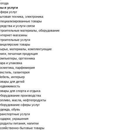
огода
ры и услуги
фера услуг
ытовая техника, электроника
пециализированные товары
редства и услуги связи
троительные материалы, оборудование
нтернет-магазины
троительные услуги
анцелярские товары
ырье, материалы, комплектующие
ниги, печатная продукция
омпьютеры, оргтехника
ара и упаковка
осметика, парфюмерия
екстиль, галантерея
ебель, интерьер
овары для детей
едвижимость
овары для спорта и отдыха
борудование производства
опливо, масла, нефтепродукты
борудование сферы услуг
дежда, обувь
ранспортные услуги
одарки, украшения
родукты питания, напитки
озяйственно-бытовые товары