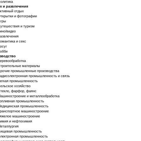
олитика
х и развлечения
ктивный отдых
ткрытки и фотографии
гры
утешествия и туризм
ино/видео
азвлечения
омантика и секс
осуг
обби
зводство
еревообработка
троительные материалы
рочие промышленные производства
адиоэлектронная промышленность и связь
егкая промышленность
ельское хозяйство
текло, фарфор, фаянс
ашиностроение и металлообработка
опливная промышленность
едицинская промышленность
ранспортное машиностроение
яжелое машиностроение
имия и нефтехимия
еталлургия
ищевая промышленность
лектронная промышленность