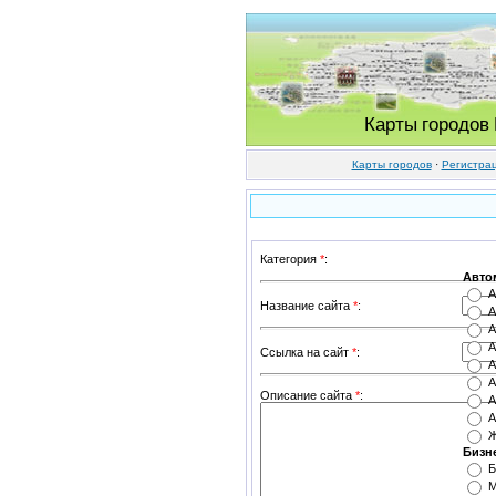
Карты городов
Карты городов
·
Регистра
Категория
*
:
Авто
А
Название сайта
*
:
А
А
А
Ссылка на сайт
*
:
А
А
Описание сайта
*
:
А
А
Ж
Бизн
Б
М