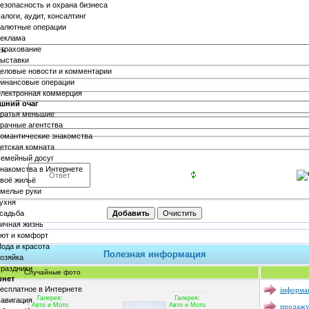
езопасность и охрана бизнеса
алоги, аудит, консалтинг
алютные операции
еклама
трахование
>
ыставки
еловые новости и комментарии
инансовые операции
лектронная коммерция
шний очаг
ратья меньшие
рачные агентства
омантические знакомства
етская комната
емейный досуг
накомства в Интернете
воё жильё
мелые руки
ухня
садьба
ичная жизнь
ют и комфорт
ода и красота
Полезная информация
озяйка
раздники
Случайные фото
рнет
інформац
есплатное в Интернете
Галерея:
Галерея:
авигация
продажу
Авто и Мото
Авто и Мото