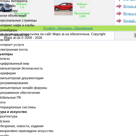
бзоры Интернета
Рейтинг:
Рейтинг:
Играть в
еб-дизайн
1.0
0.0
еб-мастеру
Игры в 
Просмотров:
Просмотров:
оски объявлений
1111
1308
Первый с
ерсональные страницы
нтернет кафе и клубы
О сайте - Контакты - Обновления
ровайдеры
я активная гиперссылка на сайт Maps.at.ua обязательна. Copyright
нтернет-маркетинг
Maps.at.ua © 2009 - 2026
остинг
нтернет-услуги
лектронная почта
ьютеры
елезо
цифрованный мир
омпьютерная безопасность
ериферия
омпьютерная документация
рограммирование
омпьютерные онлайн форумы
рограммное обеспечение
обильные ПК
ети
перационные системы
ура и искусство
рхитектура
узыка
бозрения, новости, издания
екоративно-прикладное искусство
изайн