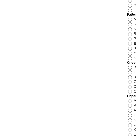
П
Э
П
Работ
Б
К
В
Р
Д
З
С
К
Спор
В
С
З
С
С
С
Спра
А
Р
С
К
С
К
Ц