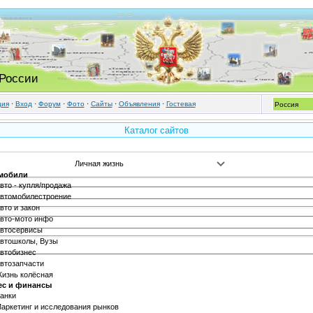
 России
ция
·
Вход
·
Форум
·
Фото
·
Cайты
·
Объявления
·
Гостевая
Каталог сайтов
мобили
вто - купля/продажа
втомобилестроение
вто и закон
вто-мото инфо
втосервисы
втошколы, Вузы
втобизнес
втозапчасти
изнь колёсная
ес и финансы
анки
аркетинг и исследования рынков