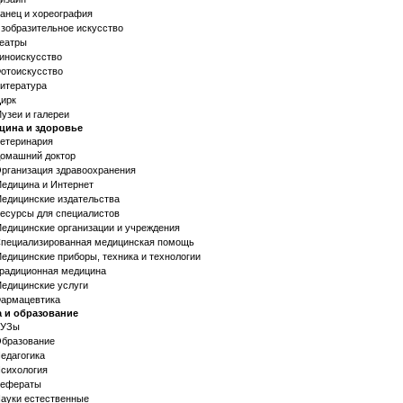
анец и хореография
зобразительное искусство
еатры
иноискусство
отоискусство
итература
ирк
узеи и галереи
цина и здоровье
етеринария
омашний доктор
рганизация здравоохранения
едицина и Интернет
едицинские издательства
есурсы для специалистов
едицинские организации и учреждения
пециализированная медицинская помощь
едицинские приборы, техника и технологии
радиционная медицина
едицинские услуги
армацевтика
а и образование
ВУЗы
бразование
едагогика
сихология
ефераты
ауки естественные