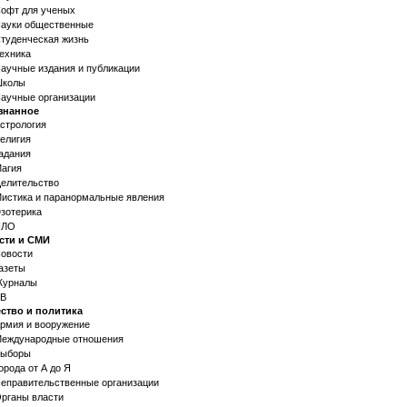
офт для ученых
ауки общественные
туденческая жизнь
ехника
аучные издания и публикации
колы
аучные организации
знанное
стрология
елигия
адания
агия
елительство
истика и паранормальные явления
зотерика
НЛО
сти и СМИ
овости
азеты
урналы
В
ство и политика
рмия и вооружение
еждународные отношения
ыборы
орода от А до Я
еправительственные организации
рганы власти