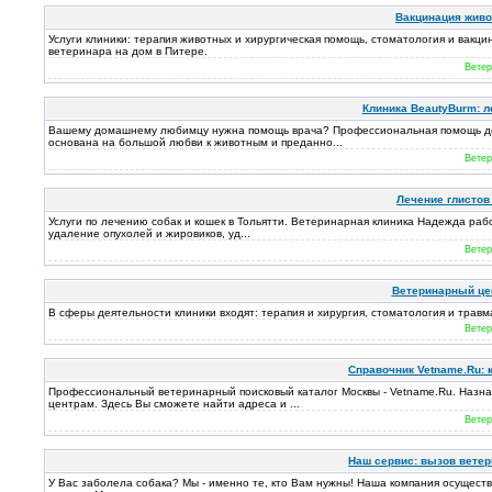
Вакцинация живо
Услуги клиники: терапия животных и хирургическая помощь, стоматология и вакц
ветеринара на дом в Питере.
Ветер
Клиника BeautyBurm: л
Вашему домашнему любимцу нужна помощь врача? Профессиональная помощь дом
основана на большой любви к животным и преданно...
Ветер
Лечение глистов
Услуги по лечению собак и кошек в Тольятти. Ветеринарная клиника Надежда раб
удаление опухолей и жировиков, уд...
Ветер
Ветеринарный це
В сферы деятельности клиники входят: терапия и хирургия, стоматология и травма
Ветер
Справочник Vetname.Ru: 
Профессиональный ветеринарный поисковый каталог Москвы - Vetname.Ru. Назна
центрам. Здесь Вы сможете найти адреса и ...
Ветер
Наш сервис: вызов ветер
У Вас заболела собака? Мы - именно те, кто Вам нужны! Наша компания осуществ