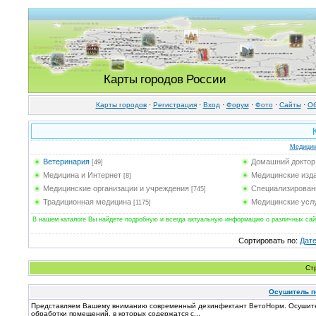
Карты городов России
Карты городов
·
Регистрация
·
Вход
·
Форум
·
Фото
·
Cайты
·
Об
Медицин
Ветеринария
Домашний доктор
[49]
Медицина и Интернет
Медицинские изд
[8]
Медицинские организации и учреждения
Специализирован
[745]
Традиционная медицина
Медицинские усл
[1175]
В нашем каталоге Вы найдете подробную и всегда актуальную информацию о различных сайт
Сортировать по
:
Дат
Ст
Осушитель п
Представляем Вашему вниманию современный дезинфектант ВетоНорм. Осушитель
обработки помещений, в которых содержатся с...