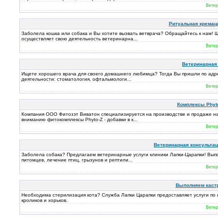
Ветер
Ритуальная кремация
Заболела кошка или собака и Вы хотите вызвать ветврача? Обращайтесь к нам! Ш
осуществляет свою деятельность ветеринарна...
Ветер
Ветеринарная
Ищете хорошего врача для своего домашнего любимца? Тогда Вы пришли по адре
деятельности: стоматология, офтальмологи...
Ветер
Комплексы Phyto
Компания ООО Фитозэт Виватон специализируется на производстве и продаже н
вниманию фитокомплексы Phyto-Z - добавки в к...
Ветер
Ветеринарная консультац
Заболела собака? Предлагаем ветеринарные услуги клиники Лапки-Царапки! Вып
питомцев, лечение птиц, грызунов и рептили...
Ветер
Выполняем каст
Необходима стерилизация кота? Служба Лапки Царапки предоставляет услуги по к
кроликов и хорьков.
Ветер