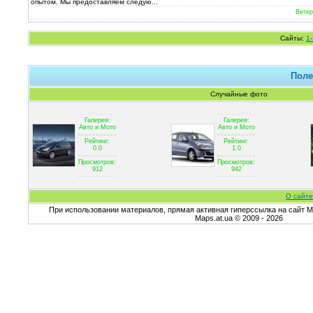
опытом. Мы предоставляем следую...
Ветер
Сайты:
1
Поле
Случайные фото
Галерея:
Галерея:
Авто и Мото
Авто и Мото
Рейтинг:
Рейтинг:
0.0
1.0
Просмотров:
Просмотров:
912
942
О сайте
При использовании материалов, прямая активная гиперссылка на сайт Ma
Maps.at.ua © 2009 - 2026