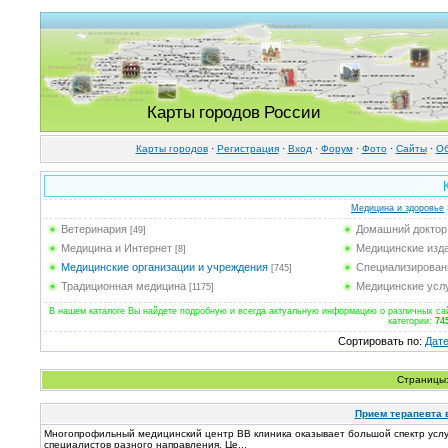
Карты городов России
Карты городов
·
Регистрация
·
Вход
·
Форум
·
Фото
·
Cайты
·
Об
Медицина и здоровье
Ветеринария
Домашний доктор
[49]
Медицина и Интернет
Медицинские изд
[8]
Медицинские организации и учреждения
Специализирован
[745]
Традиционная медицина
Медицинские усл
[1175]
В нашем каталоге Вы найдете подробную и всегда актуальную информацию о различных сайт
категории:
74
Сортировать по
:
Дат
Страницы
Прием терапевта в
Многопрофильный медицинский центр ВВ клиника оказывает большой спектр услу
специалистов разного направления. Це...