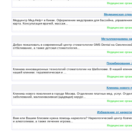
Медицинские орган
Медицинская спра
Медцентр Мед-Help+ в Киеве. Оформление медсправок для бассейна, управления 
карта. Консультация врачей, массаж...
Медицинские орган
Металлокерамика на
Добро пожаловать в современный центр стоматологии GMS Dental на Смоленской.
отбеливание, а также детская стоматология...
Медицинские орган
Пломбирование з
Клиника инновационных технологий стоматологии на Шаболовке. В нашей клинике 
нашей клиники: терапевтическая и ...
Медицинские орган
Клиника нового 
Клиника нового поколения в городе Москва. Отделение платных мед. услуг. Отд
заболеваний, малоинвазивная (щадящая) хирург...
Медицинские орган
Избавление от наркоти
Вам или Вашим близким нужна помощь нарколога? Наркологический центр Ковчег
и алкоголикам, а также лечение игрома...
Медицинские орган