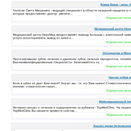
Комки Биша - цена. 
Халатян Света Мишаевна - ведущий специалист в области лазерной хирургии в го
которые предоставляет доктор: увеличе...
Медицинские орган
Медицинский центр Неро
Медицинский центр НероМед предоставляет помощь больным с алкогольной зависи
услуги психотерапевта, вывод из запоя н...
Медицинские орган
Ортодонтия в Москв
Протезирование зубов, лечение и удаление зубов, лечение пародонтоза, пломбир
Высококвалифицированные специалисты. Записывайтесь на ...
Медицинские орган
Чистка зубов в 
Боль в зубах не дает Вам покоя? Значит мы - те, кто Вам нужен! Стоматологическ
клиники: стоматология терап...
Медицинские орган
Информационный порт
Интернет-ресурс о лечении и оздоровлении за рубежом - TopMedClinic. На наше
TopMedClinic Вы сможете провести собстве...
Медицинские орган
Анализ крови беременной