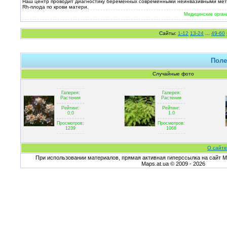
Наш центр проводит диагностику беременных современными неинвазивными метод
Rh-плода по крови матери.
Медицинские орган
Сайты:
1-12
13-24
...
49-60
Поле
Случайные фото
Галерея:
Галерея:
Растения
Растения
Рейтинг:
Рейтинг:
0.0
1.0
Просмотров:
Просмотров:
1239
1068
О сайте
При использовании материалов, прямая активная гиперссылка на сайт Ma
Maps.at.ua © 2009 - 2026