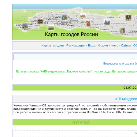
Карты городов России
Карты городов
·
Регистрация
·
Вход
·
Форум
·
Фото
·
Cайты
·
Об
Безопасность и охрана б
Если вы в поиске "AHD-видеокамеры. Высокое качество.", то вам сюда! Вы просматривает
03.07.20
AHD-видеок
Компания Фалькон-СБ занимается продажей, установкой и обслуживанием систем 
видеонаблюдения и других систем безопасности. У нас Вы сможете купить планы 
Все работы выполняются согласно требованиям ГОСТов, СНиПов и НПБ. Каталог пр
В