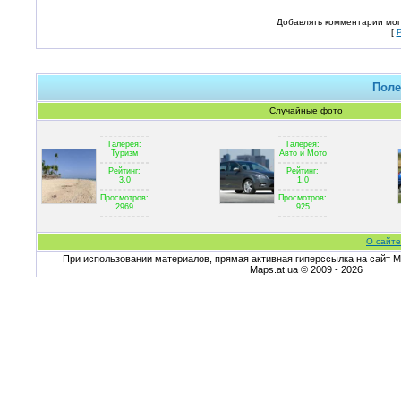
Добавлять комментарии мог
[
Поле
Случайные фото
Галерея:
Галерея:
Туризм
Авто и Мото
Рейтинг:
Рейтинг:
3.0
1.0
Просмотров:
Просмотров:
2969
925
О сайте
При использовании материалов, прямая активная гиперссылка на сайт Ma
Maps.at.ua © 2009 - 2026