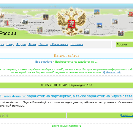
 России
ция
·
Вход
·
Форум
·
Фото
·
Cайты
·
Объявления
·
Гостевая
Каталог сайтов
Все о работе
» Businesstema.ru: заработок на ...
а партнерках, а также заработок на бирже статей", то вам сюда! Вы просматриваете информацию о сайт
также заработок на бирже статей", надеемся, что вы нашли что искали.
Добавить сайт
06.05.2010, 13:42 | Переходов:
136
Businesstema.ru: заработок на партнерках, а также заработок на бирже стате
usinesstema.ru. Здесь Вы найдёте отличные идеи для заработка и построения собственног
текстной рекламе.
(Перейти
Всего комментариев:
0