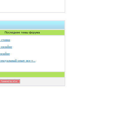
Последние темы форума
 ставки
 онлайне
онлайне
ексуальный опыт: все т...