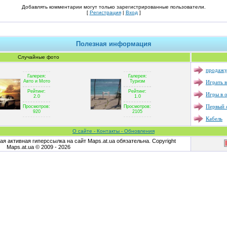
Добавлять комментарии могут только зарегистрированные пользователи.
[
Регистрация
|
Вход
]
Полезная информация
Случайные фото
продажу
Галерея:
Галерея:
Играть в
Авто и Мото
Туризм
Рейтинг:
Рейтинг:
Игры в 
2.0
1.0
Первый с
Просмотров:
Просмотров:
920
2105
Кабель
О сайте - Контакты - Обновления
я активная гиперссылка на сайт Maps.at.ua обязательна. Copyright
Maps.at.ua © 2009 - 2026