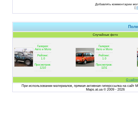
Добавлять комментарии мог
[
Поле
Случайные фото
Галерея:
Галерея:
Авто и Мото
Авто и Мото
Рейтинг:
Рейтинг:
1.0
1.0
Просмотров:
Просмотров:
1210
1151
О сайте
При использовании материалов, прямая активная гиперссылка на сайт Ma
Maps.at.ua © 2009 - 2026