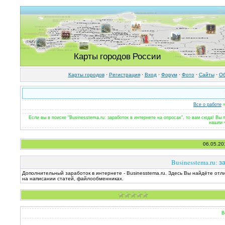
Карты городов России
Карты городов
·
Регистрация
·
Вход
·
Форум
·
Фото
·
Cайты
·
Об
Все о работе
»
Если вы в поиске "Businesstema.ru: заработок в интернете на опросах", то вам сюда! Вы
нашли 
06.05.20
Businesstema.ru: 
Дополнительный заработок в интернете - Businesstema.ru. Здесь Вы найдёте отл
на написании статей, файлообменниках.
В