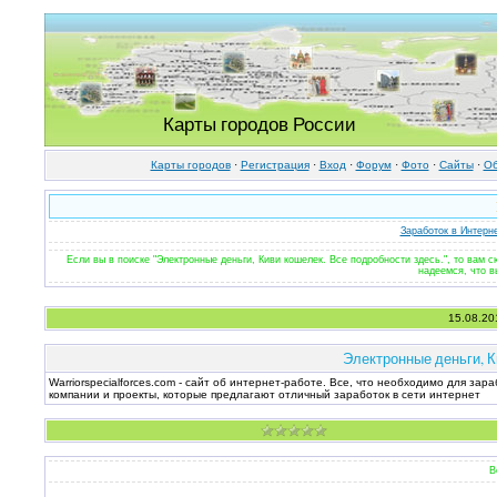
Карты городов России
Карты городов
·
Регистрация
·
Вход
·
Форум
·
Фото
·
Cайты
·
Об
Заработок в Интерн
Если вы в поиске "Электронные деньги, Киви кошелек. Все подробности здесь.", то вам 
надеемся, что в
15.08.20
Электронные деньги, К
Warriorspecialforces.com - сайт об интернет-работе. Все, что необходимо для з
компании и проекты, которые предлагают отличный заработок в сети интернет
В