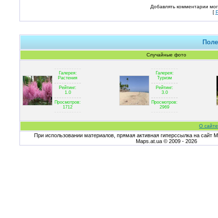
Добавлять комментарии мог
[
Поле
Случайные фото
Галерея:
Галерея:
Растения
Туризм
Рейтинг:
Рейтинг:
1.0
3.0
Просмотров:
Просмотров:
1712
2969
О сайте
При использовании материалов, прямая активная гиперссылка на сайт Ma
Maps.at.ua © 2009 - 2026