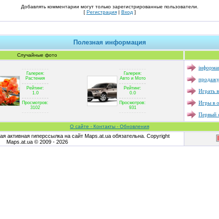
Добавлять комментарии могут только зарегистрированные пользователи.
[
Регистрация
|
Вход
]
Полезная информация
Случайные фото
інформац
Галерея:
Галерея:
продажу
Растения
Авто и Мото
Рейтинг:
Рейтинг:
Играть в
1.0
0.0
Игры в 
Просмотров:
Просмотров:
3102
931
Первый с
О сайте - Контакты - Обновления
я активная гиперссылка на сайт Maps.at.ua обязательна. Copyright
Maps.at.ua © 2009 - 2026