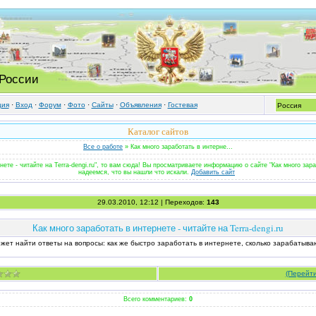
 России
ция
·
Вход
·
Форум
·
Фото
·
Cайты
·
Объявления
·
Гостевая
Каталог сайтов
Все о работе
» Как много заработать в интерне...
нете - читайте на Terra-dengi.ru", то вам сюда! Вы просматриваете информацию о сайте "Как много зарабо
надеемся, что вы нашли что искали.
Добавить сайт
29.03.2010, 12:12 | Переходов:
143
Как много заработать в интернете - читайте на Terra-dengi.ru
жет найти ответы на вопросы: как же быстро заработать в интернете, сколько зарабатыв
(Перейти
Всего комментариев:
0