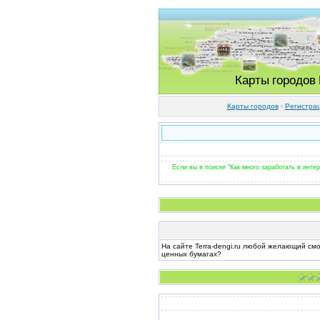
Карты городов
Карты городов
·
Регистра
Если вы в поиске "Как много заработать в интер
На сайте Terra-dengi.ru любой желающий смо
ценных бумагах?