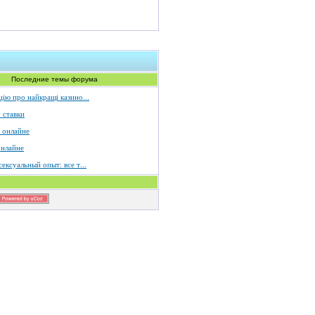
Последние темы форума
ію про найкращі казино...
 ставки
 онлайне
онлайне
ексуальный опыт: все т...