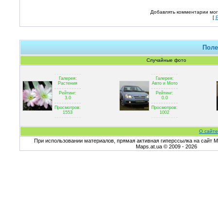
Добавлять комментарии мог
[
Поле
Случайные фото
Галерея:
Галерея:
Растения
Авто и Мото
Рейтинг:
Рейтинг:
3.0
0.0
Просмотров:
Просмотров:
1553
1002
О сайте
При использовании материалов, прямая активная гиперссылка на сайт Ma
Maps.at.ua © 2009 - 2026