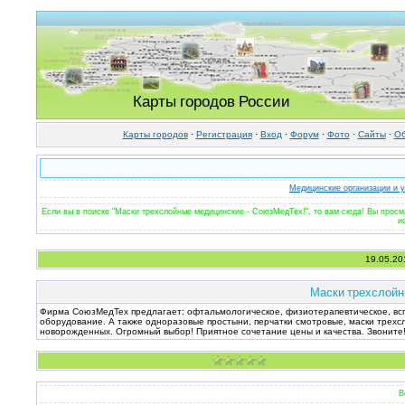
Карты городов России
Карты городов
·
Регистрация
·
Вход
·
Форум
·
Фото
·
Cайты
·
Об
Медицинские организации и 
Если вы в поиске "Маски трехслойные медицинские - СоюзМедТех!", то вам сюда! Вы просм
и
19.05.20
Маски трехслойн
Фирма СоюзМедТех предлагает: офтальмологическое, физиотерапевтическое, всп
оборудование. А также одноразовые простыни, перчатки смотровые, маски трехс
новорожденных. Огромный выбор! Приятное сочетание цены и качества. Звоните
В