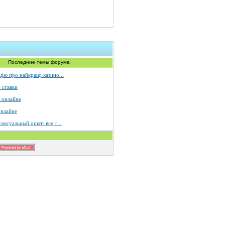
Последние темы форума
ію про найкращі казино...
 ставки
 онлайне
онлайне
ексуальный опыт: все т...