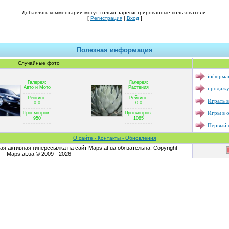
Добавлять комментарии могут только зарегистрированные пользователи.
[
Регистрация
|
Вход
]
Полезная информация
Случайные фото
інформац
Галерея:
Галерея:
продажу
Авто и Мото
Растения
Рейтинг:
Рейтинг:
Играть в
0.0
0.0
Игры в 
Просмотров:
Просмотров:
950
1085
Первый с
О сайте - Контакты - Обновления
я активная гиперссылка на сайт Maps.at.ua обязательна. Copyright
Maps.at.ua © 2009 - 2026