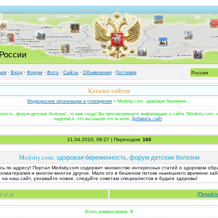
 России
ция
·
Вход
·
Форум
·
Фото
·
Cайты
·
Объявления
·
Гостевая
Каталог сайтов
Медицинские организации и учреждения
» Medsity.com: здоровая беременн...
нность, форум детские болезни", то вам сюда! Вы просматриваете информацию о сайте "Medsity.com: 
надеемся, что вы нашли что искали.
Добавить сайт
21.04.2010, 08:27 | Переходов:
160
Medsity.com: здоровая беременность, форум детские болезни
 по адресу! Портал Medsity.com содержит множество интересных статей о здоровом образе
 ароматерапия и многое-многое другое. Мaло кто в бешеном потоке нынешнего времени за
на наш сайт, узнавайте новое, следуйте советам специалистов и будьте здоровы!
(Перейти
Всего комментариев:
0