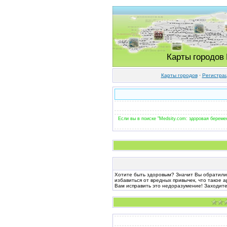
Карты городов
Карты городов
·
Регистра
Если вы в поиске "Medsity.com: здоровая береме
Хотите быть здоровым? Значит Вы обратились
избавиться от вредных привычек, что такое
Вам исправить это недоразумение! Заходите 