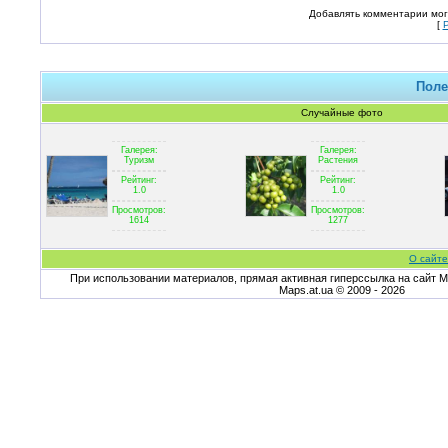
Добавлять комментарии мог
[
Поле
Случайные фото
Галерея:
Галерея:
Туризм
Растения
Рейтинг:
Рейтинг:
1.0
1.0
Просмотров:
Просмотров:
1614
1277
О сайте
При использовании материалов, прямая активная гиперссылка на сайт Ma
Maps.at.ua © 2009 - 2026