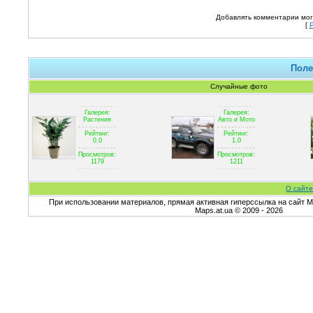
Добавлять комментарии мог
[
Поле
Случайные фото
Галерея:
Галерея:
Растения
Авто и Мото
Рейтинг:
Рейтинг:
0.0
1.0
Просмотров:
Просмотров:
1179
1211
О сайте
При использовании материалов, прямая активная гиперссылка на сайт Ma
Maps.at.ua © 2009 - 2026