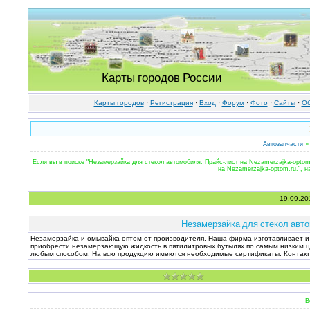
Карты городов России
Карты городов
·
Регистрация
·
Вход
·
Форум
·
Фото
·
Cайты
·
Об
Автозапчасти
» 
Если вы в поиске "Незамерзайка для стекол автомобиля. Прайс-лист на Nezamerzajka-optom
на Nezamerzajka-optom.ru.", н
19.09.20
Незамерзайка для стекол автом
Незамерзайка и омывайка оптом от производителя. Наша фирма изготавливает и 
приобрести незамерзающую жидкость в пятилитровых бутылях по самым низким 
любым способом. На всю продукцию имеются необходимые сертификаты. Контакты: 
В