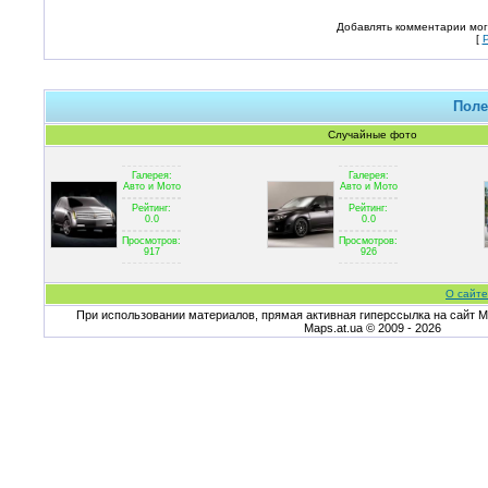
Добавлять комментарии мог
[
Поле
Случайные фото
Галерея:
Галерея:
Авто и Мото
Авто и Мото
Рейтинг:
Рейтинг:
0.0
0.0
Просмотров:
Просмотров:
917
926
О сайте
При использовании материалов, прямая активная гиперссылка на сайт Ma
Maps.at.ua © 2009 - 2026