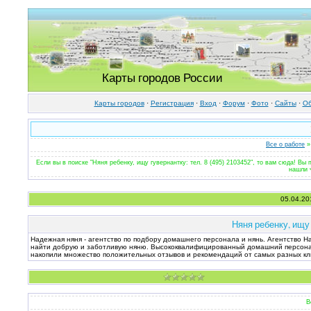
Карты городов России
Карты городов
·
Регистрация
·
Вход
·
Форум
·
Фото
·
Cайты
·
Об
Все о работе
»
Если вы в поиске "Няня ребенку, ищу гувернантку: тел. 8 (495) 2103452", то вам сюда! Вы
нашли 
05.04.20
Няня ребенку, ищу 
Надежная няня - агентство по подбору домашнего персонала и нянь. Агентство На
найти добрую и заботливую няню. Высококвалифицированный домашний персонал
накопили множество положительных отзывов и рекомендаций от самых разных кл
В