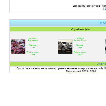
Добавлять комментарии мог
[
Поле
Случайные фото
Галерея:
Галерея:
Растения
Авто и Мото
Рейтинг:
Рейтинг:
1.0
0.0
Просмотров:
Просмотров:
1638
1250
О сайте
При использовании материалов, прямая активная гиперссылка на сайт Ma
Maps.at.ua © 2009 - 2026