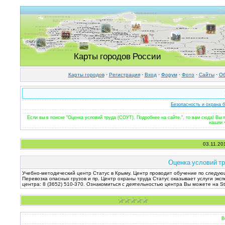
Карты городов России
Карты городов
·
Регистрация
·
Вход
·
Форум
·
Фото
·
Cайты
·
Об
Безопасность и охрана 
Если вы в поиске "Оценка условий труда (СОУТ). Подробнее на сайте.", то вам сюда! Вы
нашли 
03.11.20
Оценка условий тр
Учебно-методический центр Статус в Крыму. Центр проводит обучение по следую
Перевозка опасных грузов и пр. Центр охраны труда Статус оказывает услуги эк
центра: 8 (3652) 510-370. Ознакомиться с деятельностью центра Вы можете на Sta
В