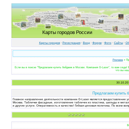
Карты городов России
Карты городов
·
Регистрация
·
Вход
·
Форум
·
Фото
·
Cайты
·
Об
Реклама
» Пр
Если вы в поиске "Предлагаем купить бейджик в Москве. Компания G-Laser", то вам сюда!
что вы наш
30.10.20
Предлагаем купить б
Главное направление деятельности компании G-Laser является предоставление ус
Москва. Таблички фасадные, изготовление табличек из пластика, шильды и метал
и другие услуги. Оперативность и качество! Гибкая ценовая политика. По всем во
В