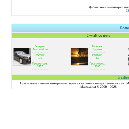
Добавлять комментарии мог
[
Поле
Случайные фото
Галерея:
Галерея:
Авто и Мото
Туризм
Рейтинг:
Рейтинг:
1.0
3.0
Просмотров:
Просмотров:
3427
3695
О сайте
При использовании материалов, прямая активная гиперссылка на сайт Ma
Maps.at.ua © 2009 - 2026