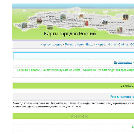
Карты городов России
Карты городов
·
Регистрация
·
Вход
·
Форум
·
Фото
·
Cайты
·
Об
Фармацевтика
»
Если вы в поиске "Рак мочевого пузыря на сайте Teakudin.ru", то вам сюда! Вы просматр
26.04.20
Рак мочевого 
Чай для лечения рака на Teakudin.ru. Наша команда постоянно поддерживает свя
клиентов, даем рекомендации, консультируем.
В