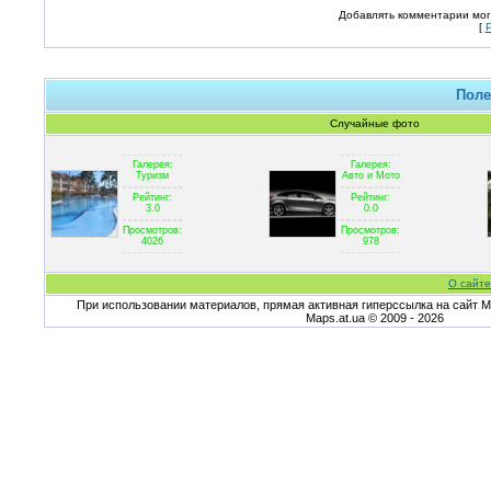
Добавлять комментарии мог
[
Поле
Случайные фото
Галерея:
Галерея:
Туризм
Авто и Мото
Рейтинг:
Рейтинг:
3.0
0.0
Просмотров:
Просмотров:
4026
978
О сайте
При использовании материалов, прямая активная гиперссылка на сайт Ma
Maps.at.ua © 2009 - 2026