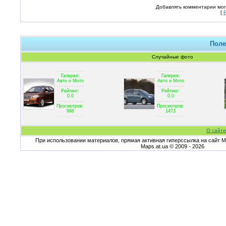
Добавлять комментарии мог
[
Поле
Случайные фото
Галерея:
Галерея:
Авто и Мото
Авто и Мото
Рейтинг:
Рейтинг:
0.0
0.0
Просмотров:
Просмотров:
998
1473
О сайте
При использовании материалов, прямая активная гиперссылка на сайт Ma
Maps.at.ua © 2009 - 2026