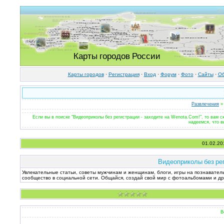
Карты городов России
Карты городов
·
Регистрация
·
Вход
·
Форум
·
Фото
·
Cайты
·
Об
Развлечения
» 
Если вы в поиске "Видеоприколы без регистрации - заходите на Wenota.Com!", то вам 
надеемся, что в
01.02.20
Видеоприколы без рег
Увлекательные статьи, советы мужчинам и женщинам, блоги, игры на познавател
сообщество в социальной сети. Общайся, создай свой мир с фотоальбомами и др
В