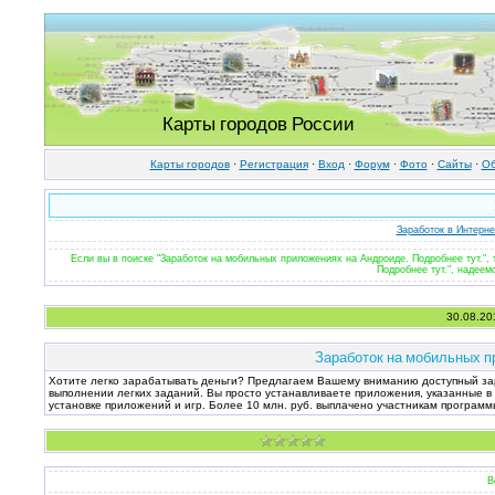
Карты городов России
Карты городов
·
Регистрация
·
Вход
·
Форум
·
Фото
·
Cайты
·
Об
Заработок в Интерне
Если вы в поиске "Заработок на мобильных приложениях на Андроиде. Подробнее тут."
Подробнее тут.", надеем
30.08.20
Заработок на мобильных п
Хотите легко зарабатывать деньги? Предлагаем Вашему вниманию доступный зара
выполнении легких заданий. Вы просто устанавливаете приложения, указанные в
установке приложений и игр. Более 10 млн. руб. выплачено участникам программ
В