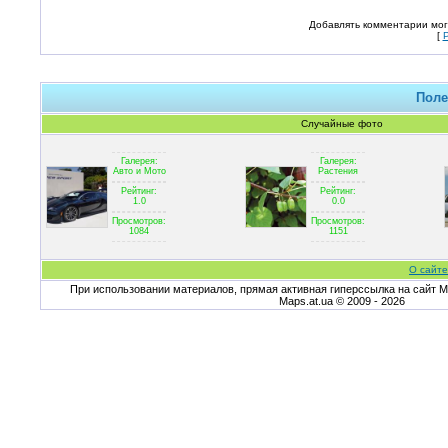
Добавлять комментарии мог
[
Поле
Случайные фото
Галерея:
Галерея:
Авто и Мото
Растения
Рейтинг:
Рейтинг:
1.0
0.0
Просмотров:
Просмотров:
1084
1151
О сайте
При использовании материалов, прямая активная гиперссылка на сайт Ma
Maps.at.ua © 2009 - 2026