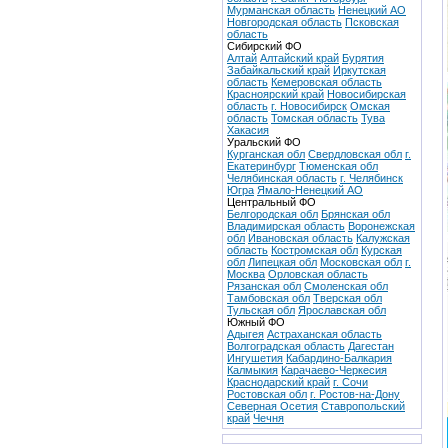
Мурманская область
Ненецкий АО
Новгородская область
Псковская
область
Сибирский ФО
Алтай
Алтайский край
Бурятия
Забайкальский край
Иркутская
область
Кемеровская область
Красноярский край
Новосибирская
область
г. Новосибирск
Омская
область
Томская область
Тува
Хакасия
Уральский ФО
Курганская обл
Свердловская обл
г.
Екатеринбург
Тюменская обл
Челябинская область
г. Челябинск
Югра
Ямало-Ненецкий АО
Центральный ФО
Белгородская обл
Брянская обл
Владимирская область
Воронежская
обл
Ивановская область
Калужская
область
Костромская обл
Курская
обл
Липецкая обл
Московская обл
г.
Москва
Орловская область
Рязанская обл
Смоленская обл
Тамбовская обл
Тверская обл
Тульская обл
Ярославская обл
Южный ФО
Адыгея
Астраханская область
Волгоградская область
Дагестан
Ингушетия
Кабардино-Балкария
Калмыкия
Карачаево-Черкесия
Краснодарский край
г. Сочи
Ростовская обл
г. Ростов-на-Дону
Северная Осетия
Ставропольский
край
Чечня