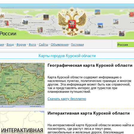
 России
ция
·
Вход
·
Форум
·
Фото
·
Cайты
·
Объявления
·
Гостевая
Карты городов Курской области
Географическая карта Курской области
Карта Курской области содержит информацию о
населенных пунктах, политических границах и многом
другом. Эта информация может быть как справочной,
так и представлять интерес для туристов при
планировании путешествий.
Скачать карту бесплатно
Интерактивная карта Курской области
На интерактивной карте Курской области можно найти и
посмотреть, где растут леса и текут реки,
автомобильные и железные дороги, близлежащие