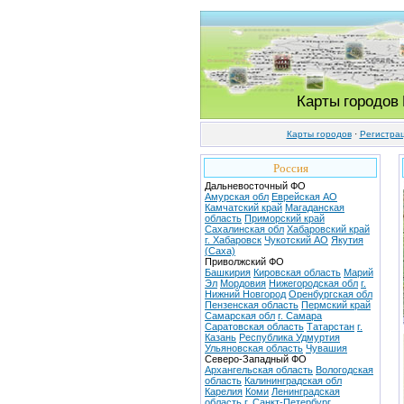
Карты городов
Карты городов
·
Регистра
Россия
Дальневосточный ФО
Амурская обл
Еврейская АО
Камчатский край
Магаданская
область
Приморский край
Сахалинская обл
Хабаровский край
г. Хабаровск
Чукотский АО
Якутия
(Саха)
Приволжский ФО
Башкирия
Кировская область
Марий
Эл
Мордовия
Нижегородская обл
г.
Нижний Новгород
Оренбургская обл
Пензенская область
Пермский край
Самарская обл
г. Самара
Саратовская область
Татарстан
г.
Казань
Республика Удмуртия
Ульяновская область
Чувашия
Северо-Западный ФО
Архангельская область
Вологодская
область
Калининградская обл
Карелия
Коми
Ленинградская
область
г. Санкт-Петербург