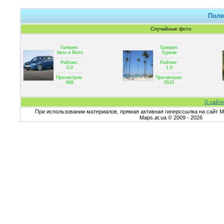
Поле
Случайные фото
Галерея:
Галерея:
Авто и Мото
Туризм
Рейтинг:
Рейтинг:
0.0
1.0
Просмотров:
Просмотров:
968
5533
О сайте
При использовании материалов, прямая активная гиперссылка на сайт Ma
Maps.at.ua © 2009 - 2026