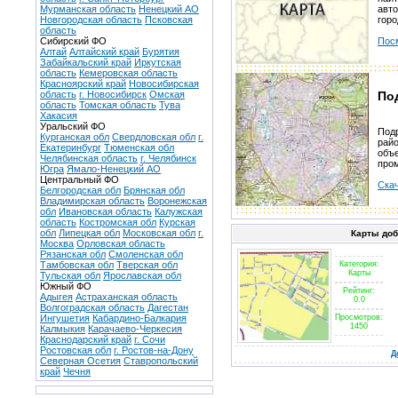
Мурманская область
Ненецкий АО
авт
Новгородская область
Псковская
горо
область
Сибирский ФО
Пос
Алтай
Алтайский край
Бурятия
Забайкальский край
Иркутская
область
Кемеровская область
Красноярский край
Новосибирская
область
г. Новосибирск
Омская
По
область
Томская область
Тува
Хакасия
Уральский ФО
Подр
Курганская обл
Свердловская обл
г.
райо
Екатеринбург
Тюменская обл
объе
Челябинская область
г. Челябинск
про
Югра
Ямало-Ненецкий АО
Центральный ФО
Скач
Белгородская обл
Брянская обл
Владимирская область
Воронежская
обл
Ивановская область
Калужская
область
Костромская обл
Курская
обл
Липецкая обл
Московская обл
г.
Карты до
Москва
Орловская область
Рязанская обл
Смоленская обл
Тамбовская обл
Тверская обл
Категория:
Карты
Тульская обл
Ярославская обл
Южный ФО
Рейтинг:
Адыгея
Астраханская область
0.0
Волгоградская область
Дагестан
Ингушетия
Кабардино-Балкария
Просмотров:
1450
Калмыкия
Карачаево-Черкесия
Краснодарский край
г. Сочи
Ростовская обл
г. Ростов-на-Дону
Д
Северная Осетия
Ставропольский
край
Чечня