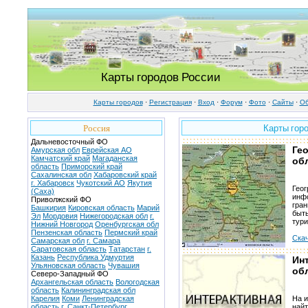
Карты городов России
Карты городов
·
Регистрация
·
Вход
·
Форум
·
Фото
·
Cайты
·
Об
Россия
Карты гор
Дальневосточный ФО
Ге
Амурская обл
Еврейская АО
Камчатский край
Магаданская
об
область
Приморский край
Сахалинская обл
Хабаровский край
г. Хабаровск
Чукотский АО
Якутия
Геог
(Саха)
инф
Приволжский ФО
гран
Башкирия
Кировская область
Марий
быть
Эл
Мордовия
Нижегородская обл
г.
тури
Нижний Новгород
Оренбургская обл
Пензенская область
Пермский край
Скач
Самарская обл
г. Самара
Саратовская область
Татарстан
г.
Казань
Республика Удмуртия
Ин
Ульяновская область
Чувашия
об
Северо-Западный ФО
Архангельская область
Вологодская
область
Калининградская обл
Карелия
Коми
Ленинградская
На и
область
г. Санкт-Петербург
найт