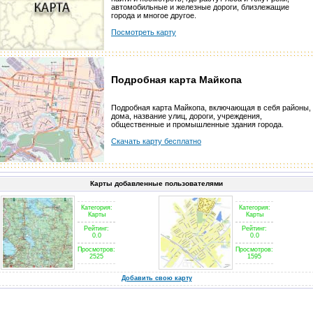
автомобильные и железные дороги, близлежащие
города и многое другое.
Посмотреть карту
Подробная карта Майкопа
Подробная карта Майкопа, включающая в себя районы,
дома, название улиц, дороги, учреждения,
общественные и промышленные здания города.
Скачать карту бесплатно
Карты добавленные пользователями
Категория:
Категория:
Карты
Карты
Рейтинг:
Рейтинг:
0.0
0.0
Просмотров:
Просмотров:
2525
1595
Добавить свою карту