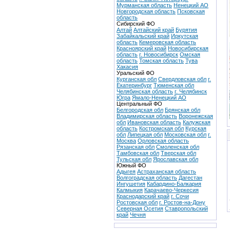
Мурманская область
Ненецкий АО
Новгородская область
Псковская
область
Сибирский ФО
Алтай
Алтайский край
Бурятия
Забайкальский край
Иркутская
область
Кемеровская область
Красноярский край
Новосибирская
область
г. Новосибирск
Омская
область
Томская область
Тува
Хакасия
Уральский ФО
Курганская обл
Свердловская обл
г.
Екатеринбург
Тюменская обл
Челябинская область
г. Челябинск
Югра
Ямало-Ненецкий АО
Центральный ФО
Белгородская обл
Брянская обл
Владимирская область
Воронежская
обл
Ивановская область
Калужская
область
Костромская обл
Курская
обл
Липецкая обл
Московская обл
г.
Москва
Орловская область
Рязанская обл
Смоленская обл
Тамбовская обл
Тверская обл
Тульская обл
Ярославская обл
Южный ФО
Адыгея
Астраханская область
Волгоградская область
Дагестан
Ингушетия
Кабардино-Балкария
Калмыкия
Карачаево-Черкесия
Краснодарский край
г. Сочи
Ростовская обл
г. Ростов-на-Дону
Северная Осетия
Ставропольский
край
Чечня