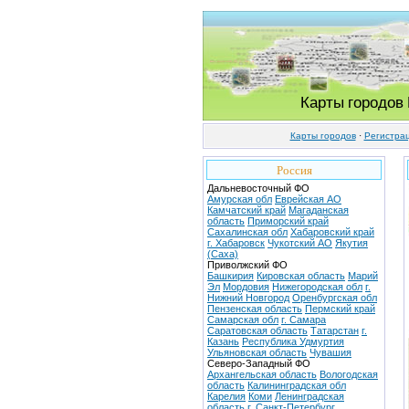
Карты городов
Карты городов
·
Регистра
Россия
Дальневосточный ФО
Амурская обл
Еврейская АО
Камчатский край
Магаданская
область
Приморский край
Сахалинская обл
Хабаровский край
г. Хабаровск
Чукотский АО
Якутия
(Саха)
Приволжский ФО
Башкирия
Кировская область
Марий
Эл
Мордовия
Нижегородская обл
г.
Нижний Новгород
Оренбургская обл
Пензенская область
Пермский край
Самарская обл
г. Самара
Саратовская область
Татарстан
г.
Казань
Республика Удмуртия
Ульяновская область
Чувашия
Северо-Западный ФО
Архангельская область
Вологодская
область
Калининградская обл
Карелия
Коми
Ленинградская
область
г. Санкт-Петербург