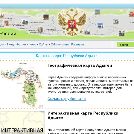
 России
ция
·
Вход
·
Форум
·
Фото
·
Cайты
·
Объявления
·
Гостевая
Карты городов Республики Адыгея
Географическая карта Адыгеи
Карта Адыгеи содержит информацию о населенных
пунктах, реках и озерах, лесах и полях, магистральных
авто и железных дорогах. Эта информация может быть
как справочной, так и представлять интерес для
туристов при планировании путешествий.
Скачать карту бесплатно
Интерактивная карта Республики
Адыгея
На интерактивной карте Республики Адыгея можно
найти и посмотреть, где растут леса и текут реки,