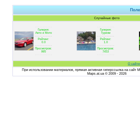
Поле
Случайные фото
Галерея:
Галерея:
Авто и Мото
Туризм
Рейтинг:
Рейтинг:
0.0
1.0
Просмотров:
Просмотров:
995
7453
О сайте
При использовании материалов, прямая активная гиперссылка на сайт Ma
Maps.at.ua © 2009 - 2026