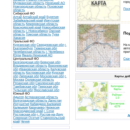
горо
Мурманская область
Ненецкий АО
Новгородская область
Псковская
Пос
область
Сибирский ФО
Алтай
Алтайский край
Бурятия
Забайкальский край
Иркутская
область
Кемеровская область
Красноярский край
Новосибирская
область
г. Новосибирск
Омская
По
область
Томская область
Тува
Хакасия
Уральский ФО
Курганская обл
Свердловская обл
г.
На к
Екатеринбург
Тюменская обл
авто
Челябинская область
г. Челябинск
прил
Югра
Ямало-Ненецкий АО
Центральный ФО
Скач
Белгородская обл
Брянская обл
Владимирская область
Воронежская
обл
Ивановская область
Калужская
область
Костромская обл
Курская
обл
Липецкая обл
Московская обл
г.
Карты до
Москва
Орловская область
Рязанская обл
Смоленская обл
Тамбовская обл
Тверская обл
Категория:
Карты
Тульская обл
Ярославская обл
Южный ФО
Рейтинг:
Адыгея
Астраханская область
1.0
Волгоградская область
Дагестан
Ингушетия
Кабардино-Балкария
Просмотров:
4279
Калмыкия
Карачаево-Черкесия
Краснодарский край
г. Сочи
Ростовская обл
г. Ростов-на-Дону
Д
Северная Осетия
Ставропольский
край
Чечня