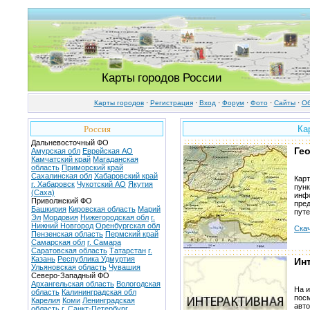
Карты городов России
Карты городов
·
Регистрация
·
Вход
·
Форум
·
Фото
·
Cайты
·
Об
Россия
Ка
Дальневосточный ФО
Ге
Амурская обл
Еврейская АО
Камчатский край
Магаданская
область
Приморский край
Сахалинская обл
Хабаровский край
Кар
г. Хабаровск
Чукотский АО
Якутия
пунк
(Саха)
инфо
Приволжский ФО
пред
Башкирия
Кировская область
Марий
пут
Эл
Мордовия
Нижегородская обл
г.
Нижний Новгород
Оренбургская обл
Скач
Пензенская область
Пермский край
Самарская обл
г. Самара
Саратовская область
Татарстан
г.
Казань
Республика Удмуртия
Ин
Ульяновская область
Чувашия
Северо-Западный ФО
Архангельская область
Вологодская
На и
область
Калининградская обл
посм
Карелия
Коми
Ленинградская
авт
область
г. Санкт-Петербург