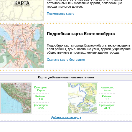
автомобильные и железные дороги, близлежащие
города и многое другое.
Посмотреть карту
Подробная карта Екатеринбурга
Подробная карта города Екатеринбурга, включающая в
себя районы, дома, название улиц, дороги, учреждения,
общественные и промышленные здания города.
Скачать карту бесплатно
Карты добавленные пользователями
Категория:
Категория:
Карты
Карты
Рейтинг:
Рейтинг:
1.0
1.0
Просмотров:
Просмотров:
2295
4174
Добавить свою карту