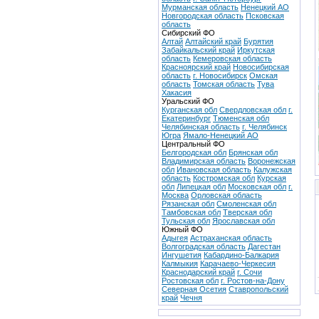
Мурманская область
Ненецкий АО
Новгородская область
Псковская
область
Сибирский ФО
Алтай
Алтайский край
Бурятия
Забайкальский край
Иркутская
область
Кемеровская область
Красноярский край
Новосибирская
область
г. Новосибирск
Омская
область
Томская область
Тува
Хакасия
Уральский ФО
Курганская обл
Свердловская обл
г.
Екатеринбург
Тюменская обл
Челябинская область
г. Челябинск
Югра
Ямало-Ненецкий АО
Центральный ФО
Белгородская обл
Брянская обл
Владимирская область
Воронежская
обл
Ивановская область
Калужская
область
Костромская обл
Курская
обл
Липецкая обл
Московская обл
г.
Москва
Орловская область
Рязанская обл
Смоленская обл
Тамбовская обл
Тверская обл
Тульская обл
Ярославская обл
Южный ФО
Адыгея
Астраханская область
Волгоградская область
Дагестан
Ингушетия
Кабардино-Балкария
Калмыкия
Карачаево-Черкесия
Краснодарский край
г. Сочи
Ростовская обл
г. Ростов-на-Дону
Северная Осетия
Ставропольский
край
Чечня