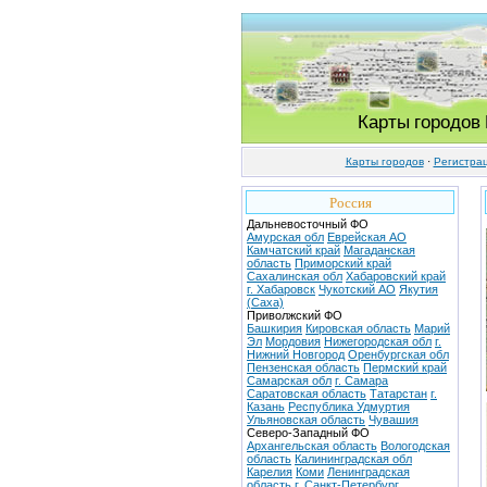
Карты городов
Карты городов
·
Регистра
Россия
Дальневосточный ФО
Амурская обл
Еврейская АО
Камчатский край
Магаданская
область
Приморский край
Сахалинская обл
Хабаровский край
г. Хабаровск
Чукотский АО
Якутия
(Саха)
Приволжский ФО
Башкирия
Кировская область
Марий
Эл
Мордовия
Нижегородская обл
г.
Нижний Новгород
Оренбургская обл
Пензенская область
Пермский край
Самарская обл
г. Самара
Саратовская область
Татарстан
г.
Казань
Республика Удмуртия
Ульяновская область
Чувашия
Северо-Западный ФО
Архангельская область
Вологодская
область
Калининградская обл
Карелия
Коми
Ленинградская
область
г. Санкт-Петербург