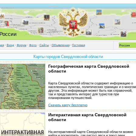
 России
ция
·
Вход
·
Форум
·
Фото
·
Cайты
·
Объявления
·
Гостевая
Карты городов Свердловской области
Географическая карта Свердловской
области
Карта Свердловской области содержит информацию о
населенных пунктах, политических границах и о многом
другом. Эта информация может быть как справочной,
так и представлять интерес для туристов при
планировании путешествий.
Скачать карту бесплатно
Интерактивная карта Свердловской
области
На интерактивной карте Свердловской области можно
найти и посмотреть, где растут леса и текут реки,