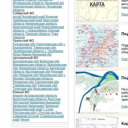
найт
Мурманская область
Ненецкий АО
авт
Новгородская область
Псковская
горо
область
Сибирский ФО
Пос
Алтай
Алтайский край
Бурятия
Забайкальский край
Иркутская
область
Кемеровская область
Красноярский край
Новосибирская
область
г. Новосибирск
Омская
По
область
Томская область
Тува
Хакасия
Уральский ФО
Курганская обл
Свердловская обл
г.
Подр
Екатеринбург
Тюменская обл
райо
Челябинская область
г. Челябинск
общ
Югра
Ямало-Ненецкий АО
Центральный ФО
Скач
Белгородская обл
Брянская обл
Владимирская область
Воронежская
обл
Ивановская область
Калужская
область
Костромская обл
Курская
обл
Липецкая обл
Московская обл
г.
По
Москва
Орловская область
Рязанская обл
Смоленская обл
Тамбовская обл
Тверская обл
Тульская обл
Ярославская обл
На к
Южный ФО
райо
Адыгея
Астраханская область
и м
Волгоградская область
Дагестан
здан
Ингушетия
Кабардино-Балкария
Калмыкия
Карачаево-Черкесия
Скач
Краснодарский край
г. Сочи
Ростовская обл
г. Ростов-на-Дону
Северная Осетия
Ставропольский
край
Чечня
Ка