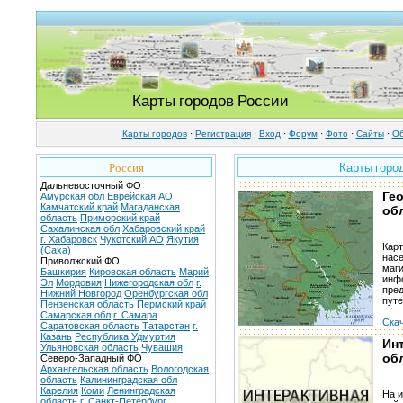
Карты городов России
Карты городов
·
Регистрация
·
Вход
·
Форум
·
Фото
·
Cайты
·
Об
Россия
Карты горо
Дальневосточный ФО
Ге
Амурская обл
Еврейская АО
Камчатский край
Магаданская
об
область
Приморский край
Сахалинская обл
Хабаровский край
г. Хабаровск
Чукотский АО
Якутия
Кар
(Саха)
насе
Приволжский ФО
маги
Башкирия
Кировская область
Марий
инфо
Эл
Мордовия
Нижегородская обл
г.
пред
Нижний Новгород
Оренбургская обл
пут
Пензенская область
Пермский край
Самарская обл
г. Самара
Скач
Саратовская область
Татарстан
г.
Казань
Республика Удмуртия
Ин
Ульяновская область
Чувашия
об
Северо-Западный ФО
Архангельская область
Вологодская
область
Калининградская обл
Карелия
Коми
Ленинградская
На и
область
г. Санкт-Петербург