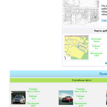
На 
райо
общ
объе
Скач
Карты до
Категория:
Карты
Рейтинг:
0.0
Просмотров:
1450
Д
Поле
Случайные фото
Галерея:
Галерея:
Авто и Мото
Авто и Мото
Рейтинг:
Рейтинг:
1.0
0.0
Просмотров:
Просмотров:
1067
1174