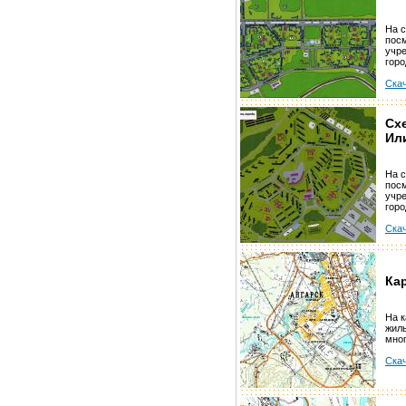
На 
посм
учр
горо
Скач
Схе
Ил
На 
посм
учр
горо
Скач
Ка
На к
жилы
мног
Скач