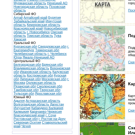
Мурманская область
Ненецкий АО
горо
Новгородская область
Псковская
область
Пос
Сибирский ФО
Алтай
Алтайский край
Бурятия
Забайкальский край
Иркутская
область
Кемеровская область
Красноярский край
Новосибирская
область
г. Новосибирск
Омская
По
область
Томская область
Тува
Хакасия
Уральский ФО
Курганская обл
Свердловская обл
г.
Подр
Екатеринбург
Тюменская обл
дома
Челябинская область
г. Челябинск
общ
Югра
Ямало-Ненецкий АО
Центральный ФО
Скач
Белгородская обл
Брянская обл
Владимирская область
Воронежская
обл
Ивановская область
Калужская
область
Костромская обл
Курская
обл
Липецкая обл
Московская обл
г.
Москва
Орловская область
Ка
Рязанская обл
Смоленская обл
Тамбовская обл
Тверская обл
Тульская обл
Ярославская обл
Карт
Южный ФО
назв
Адыгея
Астраханская область
про
Волгоградская область
Дагестан
Ингушетия
Кабардино-Балкария
Скач
Калмыкия
Карачаево-Черкесия
Краснодарский край
г. Сочи
Ростовская обл
г. Ростов-на-Дону
Северная Осетия
Ставропольский
край
Чечня
Схе
Ил