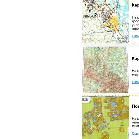
Ка
На к
добр
учр
горо
Скач
Ка
На к
мес
Скач
По
На к
жилы
мног
Скач