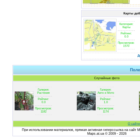
Карты до
Категория:
Карты
Рейтинг:
0.0
Просмотров:
1570
Д
Поле
Случайные фото
Галерея:
Галерея:
Растения
Авто и Мото
Рейтинг:
Рейтинг:
0.0
1.0
Просмотров:
Просмотров:
1182
1174
О сайте
При использовании материалов, прямая активная гиперссылка на сайт Ma
Maps.at.ua © 2009 - 2026