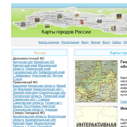
Карты городов России
Карты городов
·
Регистрация
·
Вход
·
Форум
·
Фото
·
Cайты
·
Об
Россия
Карты гор
Дальневосточный ФО
Ге
Амурская обл
Еврейская АО
Камчатский край
Магаданская
об
область
Приморский край
Сахалинская обл
Хабаровский край
г. Хабаровск
Чукотский АО
Якутия
Карт
(Саха)
насе
Приволжский ФО
маги
Башкирия
Кировская область
Марий
инфо
Эл
Мордовия
Нижегородская обл
г.
пред
Нижний Новгород
Оренбургская обл
пут
Пензенская область
Пермский край
Самарская обл
г. Самара
Скач
Саратовская область
Татарстан
г.
Казань
Республика Удмуртия
Ин
Ульяновская область
Чувашия
Северо-Западный ФО
Архангельская область
Вологодская
область
Калининградская обл
На и
Карелия
Коми
Ленинградская
найт
область
г. Санкт-Петербург
авт