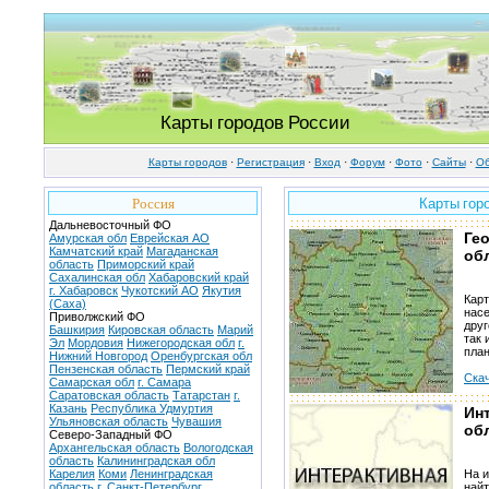
Карты городов России
Карты городов
·
Регистрация
·
Вход
·
Форум
·
Фото
·
Cайты
·
Об
Россия
Карты гор
Дальневосточный ФО
Ге
Амурская обл
Еврейская АО
Камчатский край
Магаданская
об
область
Приморский край
Сахалинская обл
Хабаровский край
г. Хабаровск
Чукотский АО
Якутия
Кар
(Саха)
насе
Приволжский ФО
друг
Башкирия
Кировская область
Марий
так 
Эл
Мордовия
Нижегородская обл
г.
пла
Нижний Новгород
Оренбургская обл
Пензенская область
Пермский край
Скач
Самарская обл
г. Самара
Саратовская область
Татарстан
г.
Казань
Республика Удмуртия
Ин
Ульяновская область
Чувашия
об
Северо-Западный ФО
Архангельская область
Вологодская
область
Калининградская обл
Карелия
Коми
Ленинградская
На и
область
г. Санкт-Петербург
найт