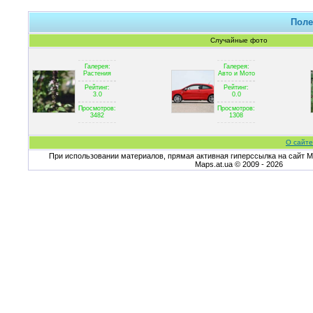
Поле
Случайные фото
Галерея:
Галерея:
Растения
Авто и Мото
Рейтинг:
Рейтинг:
3.0
0.0
Просмотров:
Просмотров:
3482
1308
О сайте
При использовании материалов, прямая активная гиперссылка на сайт Ma
Maps.at.ua © 2009 - 2026