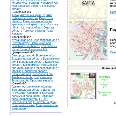
Мурманская область
Ненецкий АО
авт
Новгородская область
Псковская
горо
область
Сибирский ФО
Пос
Алтай
Алтайский край
Бурятия
Забайкальский край
Иркутская
область
Кемеровская область
Красноярский край
Новосибирская
область
г. Новосибирск
Омская
По
область
Томская область
Тува
Хакасия
Уральский ФО
Курганская обл
Свердловская обл
г.
Подр
Екатеринбург
Тюменская обл
райо
Челябинская область
г. Челябинск
общ
Югра
Ямало-Ненецкий АО
Центральный ФО
Скач
Белгородская обл
Брянская обл
Владимирская область
Воронежская
обл
Ивановская область
Калужская
область
Костромская обл
Курская
обл
Липецкая обл
Московская обл
г.
Карты до
Москва
Орловская область
Рязанская обл
Смоленская обл
Тамбовская обл
Тверская обл
Категория:
Карты
Тульская обл
Ярославская обл
Южный ФО
Рейтинг:
Адыгея
Астраханская область
2.5
Волгоградская область
Дагестан
Ингушетия
Кабардино-Балкария
Просмотров:
3090
Калмыкия
Карачаево-Черкесия
Краснодарский край
г. Сочи
Ростовская обл
г. Ростов-на-Дону
Д
Северная Осетия
Ставропольский
край
Чечня