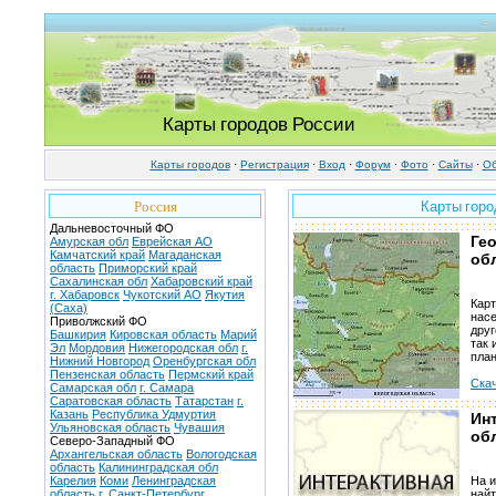
Карты городов России
Карты городов
·
Регистрация
·
Вход
·
Форум
·
Фото
·
Cайты
·
Об
Россия
Карты горо
Дальневосточный ФО
Ге
Амурская обл
Еврейская АО
Камчатский край
Магаданская
об
область
Приморский край
Сахалинская обл
Хабаровский край
г. Хабаровск
Чукотский АО
Якутия
Карт
(Саха)
насе
Приволжский ФО
друг
Башкирия
Кировская область
Марий
так 
Эл
Мордовия
Нижегородская обл
г.
пла
Нижний Новгород
Оренбургская обл
Пензенская область
Пермский край
Скач
Самарская обл
г. Самара
Саратовская область
Татарстан
г.
Казань
Республика Удмуртия
Ин
Ульяновская область
Чувашия
об
Северо-Западный ФО
Архангельская область
Вологодская
область
Калининградская обл
Карелия
Коми
Ленинградская
На и
область
г. Санкт-Петербург
найт