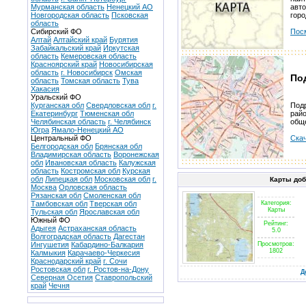
Мурманская область
Ненецкий АО
авт
Новгородская область
Псковская
горо
область
Сибирский ФО
Пос
Алтай
Алтайский край
Бурятия
Забайкальский край
Иркутская
область
Кемеровская область
Красноярский край
Новосибирская
область
г. Новосибирск
Омская
По
область
Томская область
Тува
Хакасия
Уральский ФО
Курганская обл
Свердловская обл
г.
Подр
Екатеринбург
Тюменская обл
райо
Челябинская область
г. Челябинск
общ
Югра
Ямало-Ненецкий АО
Центральный ФО
Скач
Белгородская обл
Брянская обл
Владимирская область
Воронежская
обл
Ивановская область
Калужская
область
Костромская обл
Курская
обл
Липецкая обл
Московская обл
г.
Карты до
Москва
Орловская область
Рязанская обл
Смоленская обл
Тамбовская обл
Тверская обл
Категория:
Карты
Тульская обл
Ярославская обл
Южный ФО
Рейтинг:
Адыгея
Астраханская область
5.0
Волгоградская область
Дагестан
Ингушетия
Кабардино-Балкария
Просмотров:
1802
Калмыкия
Карачаево-Черкесия
Краснодарский край
г. Сочи
Ростовская обл
г. Ростов-на-Дону
Д
Северная Осетия
Ставропольский
край
Чечня