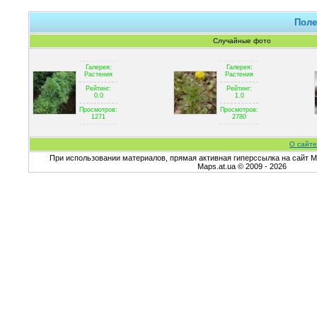
Поле
Случайные фото
Галерея:
Галерея:
Растения
Растения
Рейтинг:
Рейтинг:
0.0
1.0
Просмотров:
Просмотров:
1271
2780
О сайте
При использовании материалов, прямая активная гиперссылка на сайт Ma
Maps.at.ua © 2009 - 2026