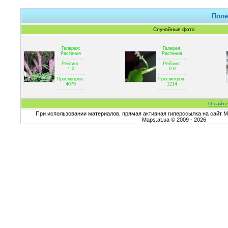
Поле
Случайные фото
Галерея:
Галерея:
Растения
Растения
Рейтинг:
Рейтинг:
1.0
0.0
Просмотров:
Просмотров:
4079
1214
О сайте
При использовании материалов, прямая активная гиперссылка на сайт Ma
Maps.at.ua © 2009 - 2026