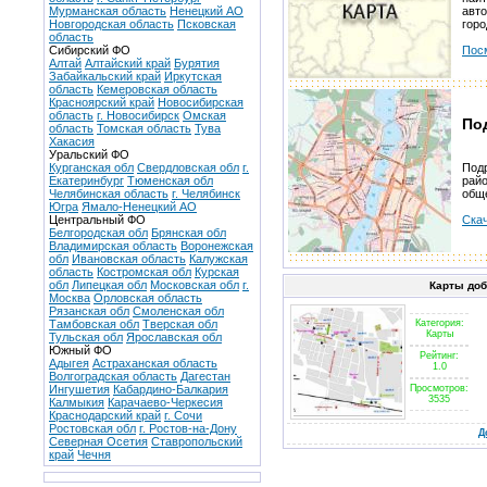
Мурманская область
Ненецкий АО
авт
Новгородская область
Псковская
горо
область
Сибирский ФО
Пос
Алтай
Алтайский край
Бурятия
Забайкальский край
Иркутская
область
Кемеровская область
Красноярский край
Новосибирская
область
г. Новосибирск
Омская
По
область
Томская область
Тува
Хакасия
Уральский ФО
Курганская обл
Свердловская обл
г.
Подр
Екатеринбург
Тюменская обл
райо
Челябинская область
г. Челябинск
общ
Югра
Ямало-Ненецкий АО
Центральный ФО
Скач
Белгородская обл
Брянская обл
Владимирская область
Воронежская
обл
Ивановская область
Калужская
область
Костромская обл
Курская
обл
Липецкая обл
Московская обл
г.
Карты до
Москва
Орловская область
Рязанская обл
Смоленская обл
Тамбовская обл
Тверская обл
Категория:
Карты
Тульская обл
Ярославская обл
Южный ФО
Рейтинг:
Адыгея
Астраханская область
1.0
Волгоградская область
Дагестан
Ингушетия
Кабардино-Балкария
Просмотров:
3535
Калмыкия
Карачаево-Черкесия
Краснодарский край
г. Сочи
Ростовская обл
г. Ростов-на-Дону
Д
Северная Осетия
Ставропольский
край
Чечня