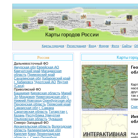
Карты городов России
Карты городов
·
Регистрация
·
Вход
·
Форум
·
Фото
·
Cайты
·
Об
Россия
Карты горо
Дальневосточный ФО
Ге
Амурская обл
Еврейская АО
Камчатский край
Магаданская
об
область
Приморский край
Сахалинская обл
Хабаровский край
г. Хабаровск
Чукотский АО
Якутия
Кар
(Саха)
насе
Приволжский ФО
друг
Башкирия
Кировская область
Марий
так 
Эл
Мордовия
Нижегородская обл
г.
пла
Нижний Новгород
Оренбургская обл
Пензенская область
Пермский край
Скач
Самарская обл
г. Самара
Саратовская область
Татарстан
г.
Казань
Республика Удмуртия
Ин
Ульяновская область
Чувашия
об
Северо-Западный ФО
Архангельская область
Вологодская
область
Калининградская обл
Карелия
Коми
Ленинградская
На и
область
г. Санкт-Петербург
найт