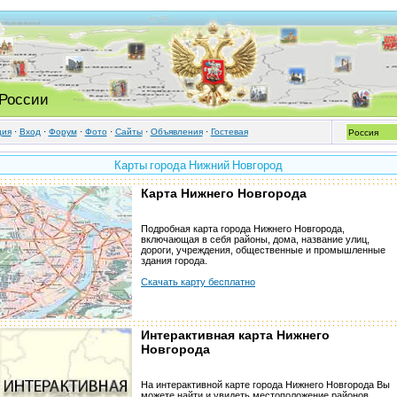
 России
ция
·
Вход
·
Форум
·
Фото
·
Cайты
·
Объявления
·
Гостевая
Карты города Нижний Новгород
Карта Нижнего Новгорода
Подробная карта города Нижнего Новгорода,
включающая в себя районы, дома, название улиц,
дороги, учреждения, общественные и промышленные
здания города.
Скачать карту бесплатно
Интерактивная карта Нижнего
Новгорода
На интерактивной карте города Нижнего Новгорода Вы
можете найти и увидеть местоположение районов,