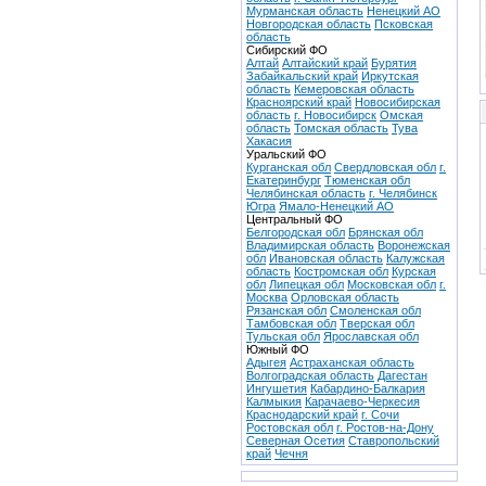
Мурманская область
Ненецкий АО
Новгородская область
Псковская
область
Сибирский ФО
Алтай
Алтайский край
Бурятия
Забайкальский край
Иркутская
область
Кемеровская область
Красноярский край
Новосибирская
область
г. Новосибирск
Омская
область
Томская область
Тува
Хакасия
Уральский ФО
Курганская обл
Свердловская обл
г.
Екатеринбург
Тюменская обл
Челябинская область
г. Челябинск
Югра
Ямало-Ненецкий АО
Центральный ФО
Белгородская обл
Брянская обл
Владимирская область
Воронежская
обл
Ивановская область
Калужская
область
Костромская обл
Курская
обл
Липецкая обл
Московская обл
г.
Москва
Орловская область
Рязанская обл
Смоленская обл
Тамбовская обл
Тверская обл
Тульская обл
Ярославская обл
Южный ФО
Адыгея
Астраханская область
Волгоградская область
Дагестан
Ингушетия
Кабардино-Балкария
Калмыкия
Карачаево-Черкесия
Краснодарский край
г. Сочи
Ростовская обл
г. Ростов-на-Дону
Северная Осетия
Ставропольский
край
Чечня