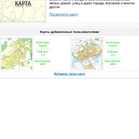
жилых домов, улиц и дорог города, вокзалов и многое
другое.
Посмотреть карту
Карты добавленные пользователями
Категория:
Категория:
Карты
Карты
Рейтинг:
Рейтинг:
1.0
3.0
Просмотров:
Просмотров:
4287
3460
Добавить свою карту