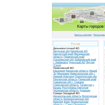
Карты городов
Карты городов
·
Регистра
Россия
Дальневосточный ФО
Амурская обл
Еврейская АО
Камчатский край
Магаданская
область
Приморский край
Сахалинская обл
Хабаровский край
г. Хабаровск
Чукотский АО
Якутия
(Саха)
Приволжский ФО
Башкирия
Кировская область
Марий
Эл
Мордовия
Нижегородская обл
г.
Нижний Новгород
Оренбургская обл
Пензенская область
Пермский край
Самарская обл
г. Самара
Саратовская область
Татарстан
г.
Казань
Республика Удмуртия
Ульяновская область
Чувашия
Северо-Западный ФО
Архангельская область
Вологодская
область
Калининградская обл
Карелия
Коми
Ленинградская
область
г. Санкт-Петербург