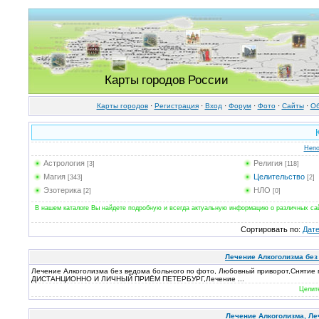
Карты городов России
Карты городов
·
Регистрация
·
Вход
·
Форум
·
Фото
·
Cайты
·
Об
Непо
Астрология
Религия
[3]
[118]
Магия
Целительство
[343]
[2]
Эзотерика
НЛО
[2]
[0]
В нашем каталоге Вы найдете подробную и всегда актуальную информацию о различных сайт
Сортировать по
:
Дат
Лечение Алкоголизма без
Лечение Алкоголизма без ведома больного по фото, Любовный приворот,Снятие 
ДИСТАНЦИОННО И ЛИЧНЫЙ ПРИЁМ ПЕТЕРБУРГ,Лечение ...
Целит
Лечение Алкоголизма, Ле