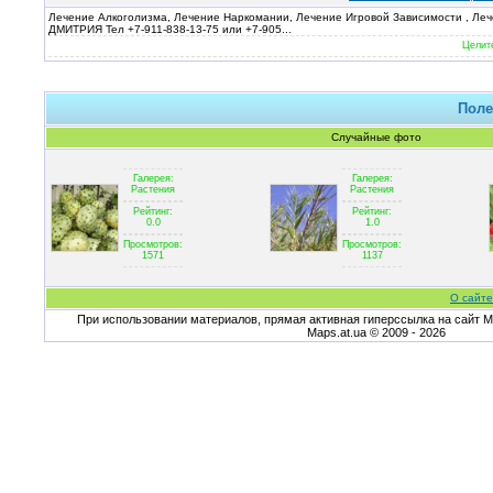
Лечение Алкоголизма, Лечение Наркомании, Лечение Игровой Зависимости , Ле
ДМИТРИЯ Тел +7-911-838-13-75 или +7-905...
Целит
Поле
Случайные фото
Галерея:
Галерея:
Растения
Растения
Рейтинг:
Рейтинг:
0.0
1.0
Просмотров:
Просмотров:
1571
1137
О сайте
При использовании материалов, прямая активная гиперссылка на сайт Ma
Maps.at.ua © 2009 - 2026