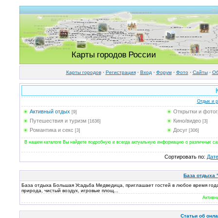
Карты городов России
Карты городов
·
Регистрация
·
Вход
·
Форум
·
Фото
·
Cайты
·
Об
Отдых и 
Активный отдых
Открытки и фото
[9]
Путешествия и туризм
Кино/видео
[1636]
[3]
Романтика и секс
Досуг
[3]
[306]
В нашем каталоге Вы найдете подробную и всегда актуальную информацию о различных сайт
Сортировать по
:
Дат
База отдыха 
База отдыха Большая Усадьба Медведица, приглашает гостей в любое время года 
природа, чистый воздух, игровые площ...
Активн
Статьи об онл