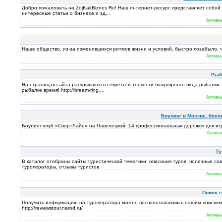
Добро пожаловать на ZojKakBiznes.Ru! Наш интернет-ресурс представляет собой
интересные статьи о бизнесе и зд...
Активн
Наше общество, из-за изменившихся ритмов жизни и условий, быстро позабыло, 
Активн
Рыб
На страницах сайта раскрываются секреты и тонкости популярного вида рыбалки
рыбалке время! http://bream-ring....
Активн
Боулинг в Москве, боули
Боулинг-клуб «СпортЛайн» на Павелецкой: 14 профессиональных дорожек для игры 
Активн
Ту
В каталог отобраны сайты туристической тематики: описания туров, полезные со
туроператоры, отзывы туристов.
Активн
Поиск т
Получить информацию на туроператора можно воспользовавшись нашим поиском
http://reviewstour.narod.ru/
Активн