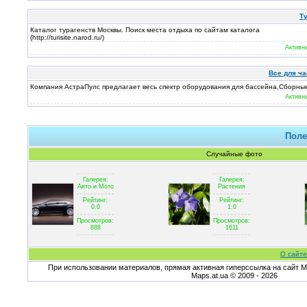
Т
Каталог турагенств Москвы. Поиск места отдыха по сайтам каталога
(http://turisite.narod.ru/)
Активн
Все для ч
Компания АстраПулс предлагает весь спектр оборудования для бассейна,Сборны
Активн
Поле
Случайные фото
Галерея:
Галерея:
Авто и Мото
Растения
Рейтинг:
Рейтинг:
0.0
1.0
Просмотров:
Просмотров:
888
1611
О сайте
При использовании материалов, прямая активная гиперссылка на сайт Ma
Maps.at.ua © 2009 - 2026