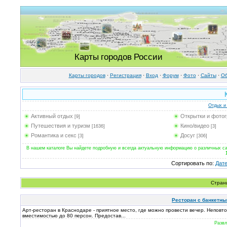
Карты городов России
Карты городов
·
Регистрация
·
Вход
·
Форум
·
Фото
·
Cайты
·
Об
Отдых и
Активный отдых
Открытки и фото
[9]
Путешествия и туризм
Кино/видео
[1636]
[3]
Романтика и секс
Досуг
[3]
[306]
В нашем каталоге Вы найдете подробную и всегда актуальную информацию о различных сай
Сортировать по
:
Дат
Стран
Ресторан с банкетны
Арт-ресторан в Краснодаре - приятное место, где можно провести вечер. Непов
вместимостью до 80 персон. Предостав...
Развл