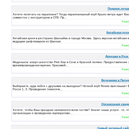
Подарок лучше
Хотите полетать на параплане? Тогда парапланерный клуб Крыло ветра ждет Вас
совместно с инструктором в СПб. Пр...
Развл
Китайская кухн
Китайская кухня в ресторане Шанхайка в городе Москва. Здесь вкусная китайска
ведущим шеф-поваром из Шанхая.
Развл
Девушки в Розе
Модельное эскорт-агентство Pink Star в Сочи и Красной поляне. Предоставление 
времяпровождения мужчин. Красивей...
Развл
Вечеринки в Питер
Выбираете, куда пойти с друзьями на выходных? Ночной клуб Rossis приглашает Ва
Росси 1, 3. Проведение тематиче...
Развл
Организация свадеб
Хотите, чтобы Ваш праздник запомнился всем гостям? Значит наши услуги - то, ч
организации и проведению корпоративо...
Развл
Самый загонный сайт