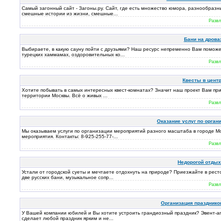
Самый загонный сайт - Загоны.ру. Сайт, где есть множество юмора, разнообразн
смешные истории из жизни, смешные...
Развл
Бани на дровах
Выбираете, в какую сауну пойти с друзьями? Наш ресурс непременно Вам поможет
турецких хаммамах, оздоровительных ко...
Развл
Квесты в центр
Хотите побывать в самых интересных квест-комнатах? Значит наш проект Вам при
территории Москвы. Всё о живых ...
Развл
Оказание услуг по орган
Мы оказываем услуги по организации мероприятий разного масштаба в городе Мо
мероприятия. Контакты: 8-925-255-77-...
Развл
Недорогой отдых 
Устали от городской суеты и мечтаете отдохнуть на природе? Приезжайте в рес
две русских бани, музыкальное сопр...
Развл
Организация празднико
У Вашей компании юбилей и Вы хотите устроить грандиозный праздник? Эвент-аг
сделает любой праздник ярким и не...