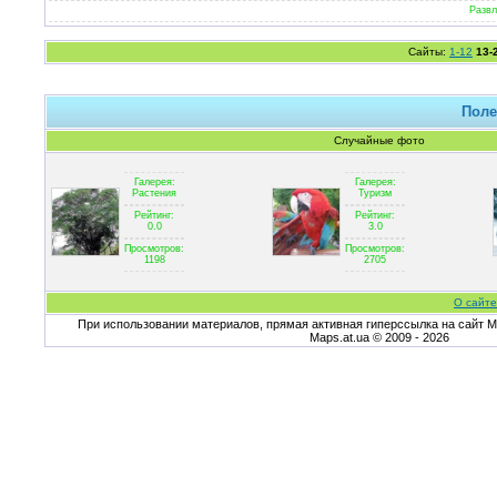
Развл
Сайты:
1-12
13-
Поле
Случайные фото
Галерея:
Галерея:
Растения
Туризм
Рейтинг:
Рейтинг:
0.0
3.0
Просмотров:
Просмотров:
1198
2705
О сайте
При использовании материалов, прямая активная гиперссылка на сайт Ma
Maps.at.ua © 2009 - 2026