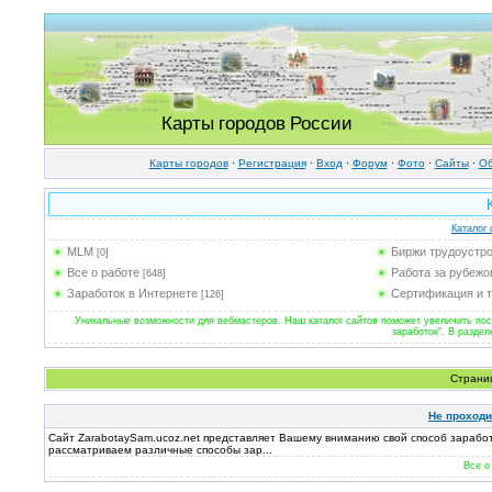
Карты городов России
Карты городов
·
Регистрация
·
Вход
·
Форум
·
Фото
·
Cайты
·
Об
Каталог 
MLM
Биржи трудоустр
[0]
Все о работе
Работа за рубеж
[648]
Заработок в Интернете
Сертификация и 
[126]
Уникальные возможности для вебмастеров. Наш каталог сайтов поможет увеличить посе
заработок". В раздел
Страни
Не проходи
Сайт ZarabotaySam.ucoz.net представляет Вашему вниманию свой способ заработат
рассматриваем различные способы зар...
Все о