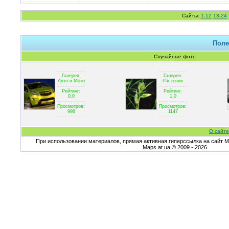
Сайты:
1-12
13-24
Поле
Случайные фото
Галерея:
Галерея:
Авто и Мото
Растения
Рейтинг:
Рейтинг:
0.0
1.0
Просмотров:
Просмотров:
998
1147
О сайте
При использовании материалов, прямая активная гиперссылка на сайт Ma
Maps.at.ua © 2009 - 2026