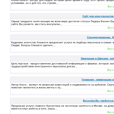
Kuban-Now.ru - ресурс для людей, которые ценят время и труд! Этот проект пред
условиями, но и для тех, кто стреми...
Все о
Сайт для консультантов 
Свыше тридцати тысяч женщин во всем мире достигли статуса Лидера Бизнес-Гру
сайте Вы узнаете, как стать консультан...
Все о
Спецпредложение. До
Кадровое агентство Альконти предлагает услуги по подбору персонала в семью: 
Скидки. Бонусы Спешите сделать ...
Все о
Эмиграция в Швецию, раб
Цель портала - предоставление достоверной информации о фирмах, которые зан
трудоустройством иностранного персонала для ра...
Все о
Германия - иммиграция и
Автор блога - эксперт по вопросам инвестиций и недвижимости за рубежом. Серг
помогает воплотить в жизнь мечты о лу...
Все о
Byxychet.Ru: требуется 
Предлагаю услуги главного бухгалтера на частичную занятость в Москве, на дому
имеется опыт работы в опте, оказа...
Все о