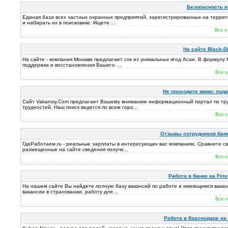
Безопасность и 
Единая база всех частных охранных предприятий, зарегистрированных на террит
и набирать их в поисковике. Ищете ...
Все о
На сайте Black-D
На сайте - компания Монави предлагает сок из уникальных ягод Асаи. В формул
поддержки и восстановления Вашего ...
Все о
Не проходите мимо: подр
Сайт Vakansiy.Com предлагает Вашему вниманию информационный портал по трудо
трудностей. Наш поиск ведется по всем горо...
Все о
Отзывы сотрудников банк
ГдеРаботаем.ru - реальные зарплаты в интересующих вас компаниях. Сравните св
размещенные на сайте сведения получе...
Все о
Работа в банке на Finst
На нашем сайте Вы найдете полную базу вакансий по работе и имеющимся ваканси
вакансии в страховании, работу для ...
Все о
Работа в Краснодаре на 