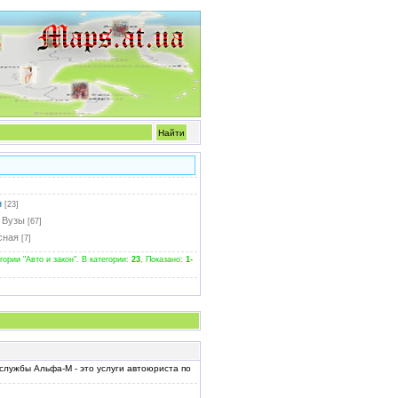
н
[23]
 Вузы
[67]
сная
[7]
рии "Авто и закон". В категории:
23
, Показано:
1-
службы Альфа-М - это услуги автоюриста по