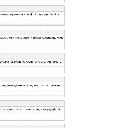
втоэкспертизы после ДТП для суда, РСА, а
висимой оценки авто и помощь автоюристов
рудную ситуацию. Юристы компании помогут
сопровождение в суде, выкуп страховых дел
П, оценка его стоимости, оценка ущерба и