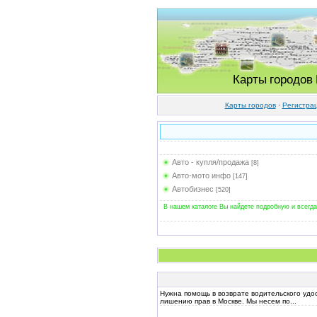
Карты городов
Карты городов
·
Регистра
Авто - купля/продажа
[8]
Авто-мото инфо
[147]
Автобизнес
[520]
В нашем каталоге Вы найдете подробную и всегда
Нужна помощь в возврате водительского удо
лишению прав в Москве. Мы несем по...