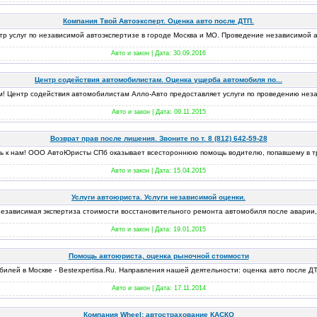
Компания Твой Автоэксперт. Оценка авто после ДТП.
тр услуг по независимой автоэкспертизе в городе Москва и МО. Проведение независимой а
Авто и закон | Дата:
30.09.2016
Центр содействия автомобилистам. Оценка ущерба автомобиля по...
 Центр содействия автомобилистам Алло-Авто предоставляет услуги по проведению неза
Авто и закон | Дата:
09.11.2015
Возврат прав после лишения. Звоните по т. 8 (812) 642-59-28
ь к нам! ООО АвтоЮристы СПб оказывает всестороннюю помощь водителю, попавшему в т
Авто и закон | Дата:
15.04.2015
Услуги автоюриста. Услуги независимой оценки.
езависимая экспертиза стоимости восстановительного ремонта автомобиля после аварии, 
Авто и закон | Дата:
19.01.2015
Помощь автоюриста, оценка рыночной стоимости
лей в Москве - Bestexpertisa.Ru. Направления нашей деятельности: оценка авто после ДТ
Авто и закон | Дата:
17.11.2014
Компания Wheel: автострахование КАСКО