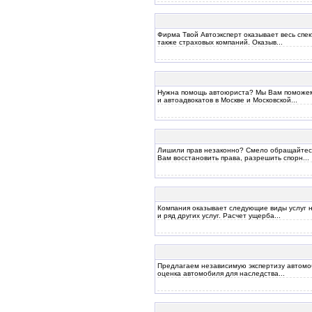
Фирма Твой Автоэксперт оказывает весь спек
также страховых компаний. Оказыв...
Нужна помощь автоюриста? Мы Вам поможем!
и автоадвокатов в Москве и Московской...
Лишили прав незаконно? Смело обращайтес
Вам восстановить права, разрешить спорн...
Компания оказывает следующие виды услуг н
и ряд других услуг. Расчет ущерба...
Предлагаем независимую экспертизу автомоби
оценка автомобиля для наследства...