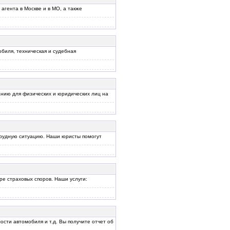
агента в Москве и в МО, а также
биля, техническая и судебная
анию для физических и юридических лиц на
рудную ситуацию. Наши юристы помогут
е страховых споров. Наши услуги:
ости автомобиля и т.д. Вы получите отчет об