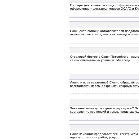
В сферы деятельности входят: оформление до
оформление и доставка полисов ОСАГО и КАС
Наш центр помощи автолюбителям предлагает
автоэкспертиза, юридическая помощь при (пос
Страховой брокер в Санкт-Петербурге - ком
самых оптимальных условиях. Мы специ...
Лишили прав незаконно? Смело обращайтес
восстановить права, разрешить спорную ситу
Занизили выплату по страховому случаю? Зн
составление претензий и исков, представле..
Наша компания предлагает весь спектр услуг
оценке стоимости работ, услуг...