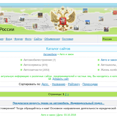
 России
ция
·
Вход
·
Форум
·
Фото
·
Cайты
·
Объявления
·
Гостевая
Каталог сайтов
Автомобили
» Авто и закон
Автомобилестроение
Авто и зако
[7]
Автосервисы
Автошколы,
[870]
Автозапчасти
Жизнь колё
[2053]
 актуальную информацию о различных сайтах, предпринимателей и частных лиц. Вы находитесь в катего
12
.
Добавить сайт
Сортировать по
:
Дате
·
Названию
·
Рейтингу
·
Переходам
Страницы:
1
2
»
Предлагаем вернуть права на автомобиль. Индивидуальный подхо...
стоверения? Тогда обращайтесь к нам! Основное направление деятельности юридической 
Авто и закон | Дата:
03.10.2016