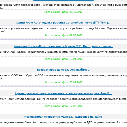
говора купли-продажи авто и мотоциклов, прицепов и двигателей, спецтехники с выездом 
...
Авто и закон | Дата:
28.10.2013
Центр Алло-Авто: оценка ремонта автомобиля после ДТП. Тел. (...
 свои услуги во всех административных округах и районах города Москвы. Оценка автомо
ле)...
Авто и закон | Дата:
09.07.2013
Компания ОнлайнКаско: страховой брокер СПб. Выгодные условия...
пания ОнлайнКаско. Представляем Вашему вниманию большой выбор услуг по автострахов
Авто и закон | Дата:
13.05.2013
Возврат прав до суда. Обращайтесь!
ь к нам! ООО АвтоЮристы СПб оказывает всестороннюю помощь водителю, попавшему в т
а...
Авто и закон | Дата:
20.03.2013
Центр правовой защиты страхователей: страховой юрист. Тел. 8...
ачит наши услуги для Вас! Центр правовой защиты страхователей специализируется в сфер
.
Авто и закон | Дата:
17.01.2013
Независимая экспертиза ущерба. Подробнее на сайте
 по оценке автомобиля. Автоэкспертиза, оценка ущерба после ДТП, оценка рыночной стоим