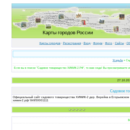
Карты городов России
Карты городов
·
Регистрация
·
Вход
·
Форум
·
Фото
·
Cайты
·
Об
Усадьба
» Сад
Если вы в поиске "Садовое товарищество ХИМИК-2.РФ", то вам сюда! Вы просматриваете 
27.10.20
Садовое т
Официальный сайт садового товарищества ХИМИК-2 дер. Верейка в Егорьевском ра
химик-2.рф/ 84950001111
В