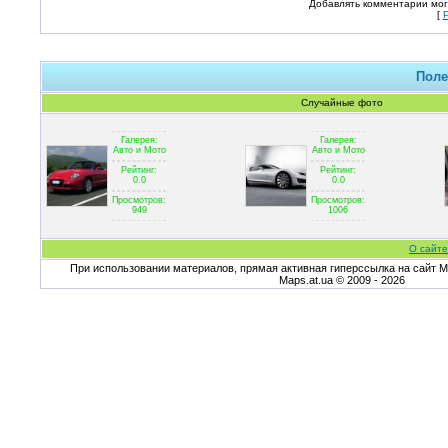
Добавлять комментарии мог
[
Поле
Случайные фото
Галерея:
Галерея:
Авто и Мото
Авто и Мото
Рейтинг:
Рейтинг:
0.0
0.0
Просмотров:
Просмотров:
949
1006
О сайте
При использовании материалов, прямая активная гиперссылка на сайт Ma
Maps.at.ua © 2009 - 2026