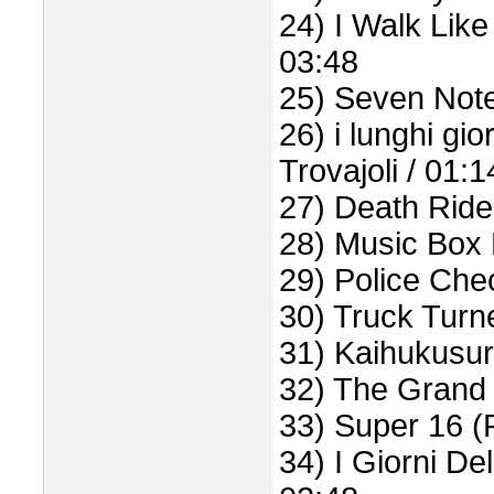
24) I Walk Like
03:48
25) Seven Notes
26) i lunghi gi
Trovajoli / 01:1
27) Death Ride
28) Music Box D
29) Police Chec
30) Truck Turne
31) Kaihukusuru
32) The Grand 
33) Super 16 (F
34) I Giorni Del