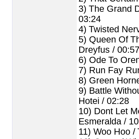
3) The Grand Du
03:24
4) Twisted Ner
5) Queen Of Th
Dreyfus / 00:5
6) Ode To Oren 
7) Run Fay Run
8) Green Hornet
9) Battle With
Hotei / 02:28
10) Dont Let M
Esmeralda / 10
11) Woo Hoo / 