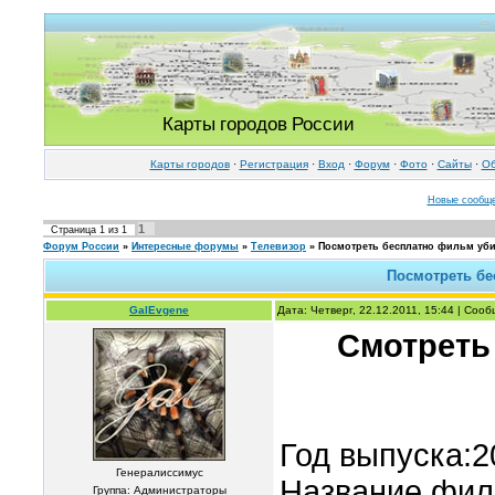
Карты городов России
Карты городов
·
Регистрация
·
Вход
·
Форум
·
Фото
·
Cайты
·
Об
Новые сообщ
1
Страница
1
из
1
Форум России
»
Интересные форумы
»
Телевизор
»
Посмотреть бесплатно фильм уб
Посмотреть бе
GalEvgene
Дата: Четверг, 22.12.2011, 15:44 | Соо
Смотреть
Год выпуска:2
Генералиссимус
Название фи
Группа: Администраторы