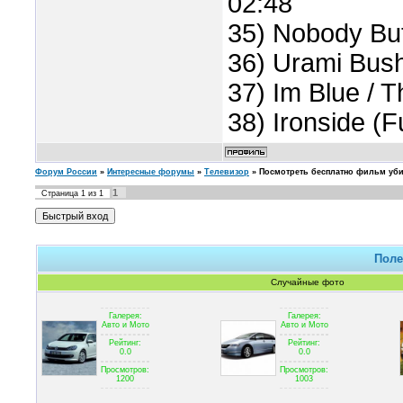
02:48
35) Nobody Bu
36) Urami Bushi
37) Im Blue / T
38) Ironside (F
Форум России
»
Интересные форумы
»
Телевизор
»
Посмотреть бесплатно фильм уб
1
Страница
1
из
1
Поле
Случайные фото
Галерея:
Галерея:
Авто и Мото
Авто и Мото
Рейтинг:
Рейтинг:
0.0
0.0
Просмотров:
Просмотров:
1200
1003