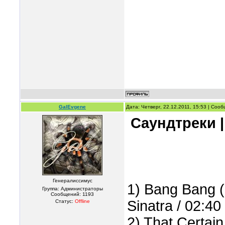
GalEvgene
Дата: Четверг, 22.12.2011, 15:53 | Соо
Саундтреки |
Генералиссимус
1) Bang Bang 
Группа: Администраторы
Сообщений:
1193
Sinatra / 02:40
Статус:
Offline
2) That Certain