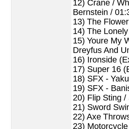
12) Crane / Wh
Bernstein / 01:
13) The Flower
14) The Lonely
15) Youre My Wi
Dreyfus And U
16) Ironside (E
17) Super 16 (
18) SFX - Yaku
19) SFX - Banis
20) Flip Sting 
21) Sword Swin
22) Axe Throws
23) Motorcycle