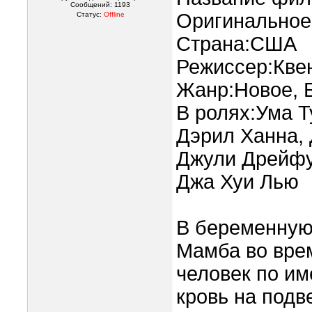
Сообщений:
1193
Оригинальное на
Статус:
Offline
Страна:США
Режиссер:Кве
Жанр:Новое, 
В ролях:Ума Т
Дэрил Ханна,
Джули Дрейфу
Джа Хуи Лью
В беременную
Мамба во вре
человек по им
кровь на подв