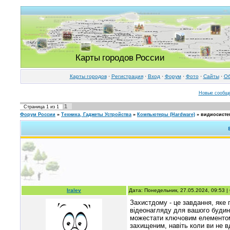
Карты городов России
Карты городов
·
Регистрация
·
Вход
·
Форум
·
Фото
·
Cайты
·
Об
Новые сообщ
1
Страница
1
из
1
Форум России
»
Техника, Гаджеты Устройства
»
Компьютеры (Hardware)
»
видиосисте
Iralev
Дата: Понедельник, 27.05.2024, 09:53 
Захистдому - це завдання, яке
відеонагляду для вашого буди
можестати ключовим елементом
захищеним, навіть коли ви не в