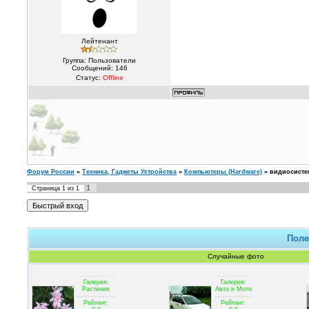
Лейтенант
Группа: Пользователи
Сообщений:
146
Статус:
Offline
Форум России
»
Техника, Гаджеты Устройства
»
Компьютеры (Hardware)
»
видиосисте
1
Страница
1
из
1
Поле
Случайные фото
Галерея:
Галерея:
Растения
Авто и Мото
Рейтинг:
Рейтинг: