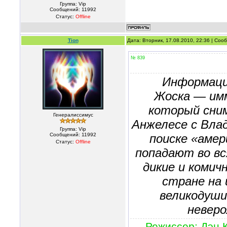
Группа: Vip
Сообщений:
11992
Статус:
Offline
Tion
Дата: Вторник, 17.08.2010, 22:36 | Со
№ 839
Информаци
Жоска — имм
который сним
Генералиссимус
Анжелесе с Влад
Группа: Vip
Сообщений:
11992
поиске «амер
Статус:
Offline
попадают во вс
дикие и комич
стране на 
великодуши
неверо
Режиссер: Дэн 