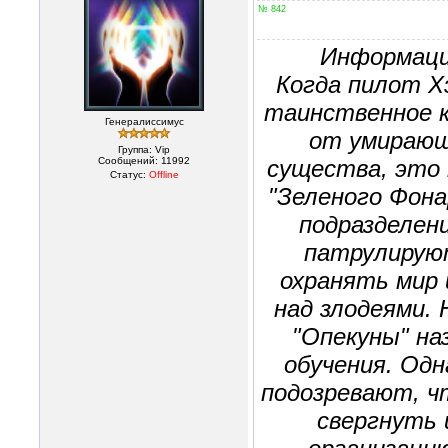
№ 842
Информаци
Когда пилот Х
таинственное к
Генералиссимус
от умирающ
Группа: Vip
Сообщений:
11992
существа, это 
Статус:
Offline
"Зеленого Фона
подразделен
патрулирую
охранять мир 
над злодеями. 
"Опекуны" на
обучения. Одн
подозревают, ч
свергнуть 