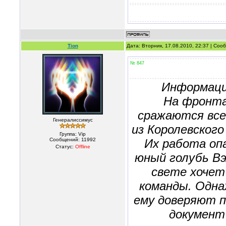
Tion
Дата: Вторник, 17.08.2010, 22:37 | Со
№ 847
Информаци
На фронта
сражаются все
Генералиссимус
из Королевского
Группа: Vip
Сообщений:
11992
Их работа опа
Статус:
Offline
юный голубь Вэ
свете хочет
команды. Одна
ему доверяют 
документ