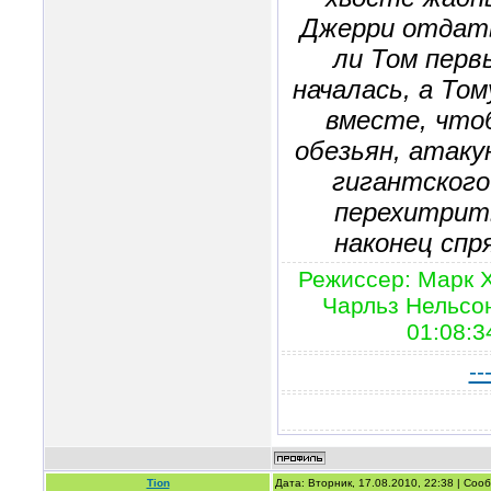
Джерри отдат
ли Том перв
началась, а То
вместе, что
обезьян, атаку
гигантского
перехитрить
наконец спр
Режиссер: Марк 
Чарльз Нельсо
01:08:3
--
Tion
Дата: Вторник, 17.08.2010, 22:38 | Со