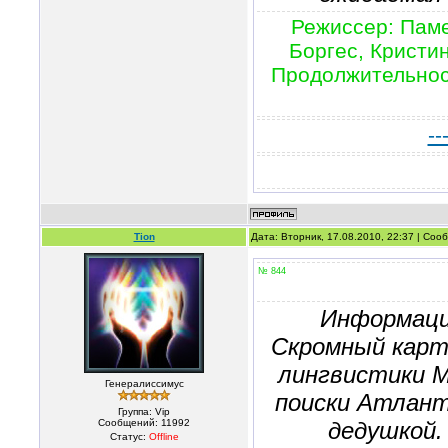
Режиссер: Паме
Боргес, Кристи
Продолжительност
--
Tion
Дата: Вторник, 17.08.2010, 22:37 | Со
№ 844
Информаци
Скромный карт
лингвистики 
Генералиссимус
поиски Атлант
Группа: Vip
Сообщений:
11992
дедушкой.
Статус:
Offline