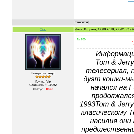
Tion
Дата: Вторник, 17.08.2010, 22:42 | Со
№ 850
Информаци
Tom & Jerr
телесериал, 
Генералиссимус
дуэт кошки-мы
Группа: Vip
Сообщений:
11992
начался на 
Статус:
Offline
продолжалcя
1993Tom & Jerry
класическому Т
насилия они
предшественник