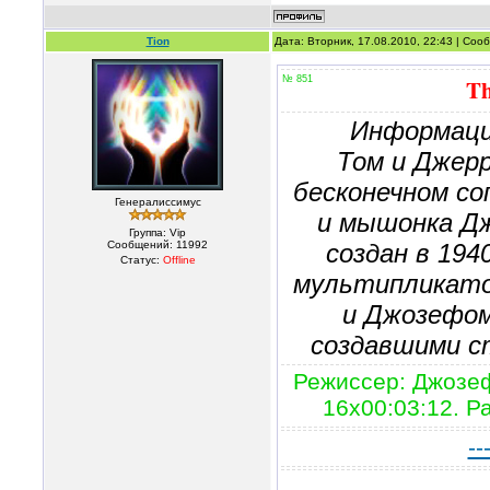
Tion
Дата: Вторник, 17.08.2010, 22:43 | Со
№ 851
Th
Информаци
Том и Джер
бесконечном со
Генералиссимус
и мышонка Дж
Группа: Vip
Сообщений:
11992
создан в 194
Статус:
Offline
мультипликато
и Джозефом
создавшими с
Режиссер: Джозеф
16х00:03:12. Р
--