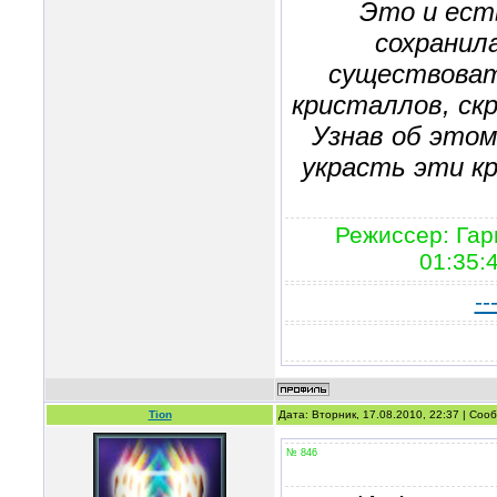
Это и ест
сохранил
существоват
кристаллов, ск
Узнав об этом
украсть эти кр
Режиссер: Гар
01:35:
--
Tion
Дата: Вторник, 17.08.2010, 22:37 | Со
№ 846