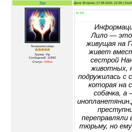
Tion
Дата: Вторник, 17.08.2010, 22:36 | Со
№ 841
Информаци
Лило — это 
живущая на Г
Генералиссимус
живет вмест
Группа: Vip
Сообщений:
11992
сестрой Нан
Статус:
Offline
животных, н
подружилась с 
которая на 
собачка, а
инопланетянин.
преступни
переправляли 
тюрьму, но ему