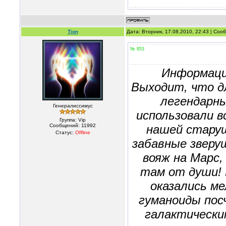
Tion
Дата: Вторник, 17.08.2010, 22:43 | Со
№ 853
Информаци
Выходит, что дл
легендарны
Генералиссимус
использовали в
Группа: Vip
Сообщений:
11992
нашей старуш
Статус:
Offline
забавные звер
вояж на Марс
там от души! 
оказались м
гуманоиды пос
галактически