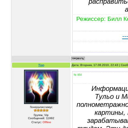
расправитьс
Режиссер: Билл К
--
Tion
Дата: Вторник, 17.08.2010, 22:43 | Со
№ 854
Информаци
Тульо и М
полнометражно
Генералиссимус
картины,
Группа: Vip
Сообщений:
11992
зарабатыва
Статус:
Offline