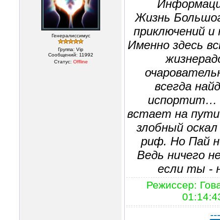
Информаци
Жизнь Большог
приключений и
Генералиссимус
Именно здесь в
Группа: Vip
Сообщений:
11992
жизнерад
Статус:
Offline
очаровательн
всегда най
испортит… К
встает на пути 
злобный оскал
риф. Но Пай н
Ведь ничего н
если ты - 
Режиссер: Гов
01:14:4
--