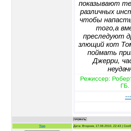
показывают те
различных инс
чтобы напасть 
того,а вм
преследуют др
злющий кот То
поймать пр
Джерри, ча
неудач
Режиссер: Роберт
ГБ.
--
Tion
Дата: Вторник, 17.08.2010, 22:43 | Со