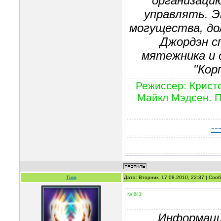
организацию
управлять. Э
могущества, до
Джордэн с
мятежника и 
"Кор
Режиссер: Крист
Майкл Мэдсен. П
--
Tion
Дата: Вторник, 17.08.2010, 22:37 | Со
№ 843
Информаци