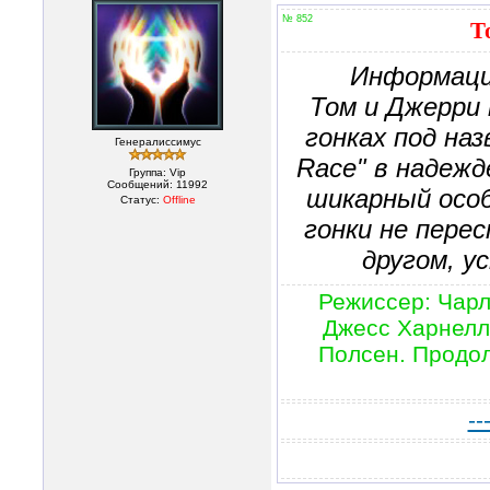
№ 852
Т
Информаци
Том и Джерри
гонках под наз
Генералиссимус
Race" в надежд
Группа: Vip
Сообщений:
11992
шикарный особ
Статус:
Offline
гонки не пере
другом, у
Режиссер: Чарл
Джесс Харнелл,
Полсен. Продол
--