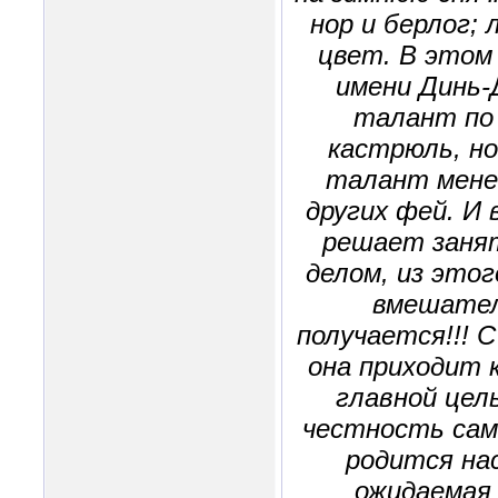
нор и берлог;
цвет. В этом
имени Динь-
талант по 
кастрюль, но
талант мене
других фей. И 
решает занят
делом, из этог
вмешател
получается!!! 
она приходит 
главной цел
честность само
родится на
ожидаемая