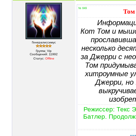
№ 849
Том 
Информаци
Кот Том и мышо
прославившая
Генералиссимус
несколько деся
Группа: Vip
Сообщений:
11992
за Джерри с не
Статус:
Offline
Том придумыва
хитроумные у
Джерри, но
выкручива
изобре
Режиссер: Текс 
Батлер. Продолжи
--