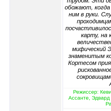
трудом. Эти д
обожают, когда
ним в руки. С
проходимцам
посчастливило
карту, на
величестве
мифический Э
знаменитым к
Кортесом при
рискованно
сокровищами
Режиссер: Кеви
Ассанте, Эдвард
Ра