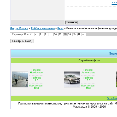
--
Форум России
»
Хобби и увлечения
»
Кино
»
Скачать мультфильмы и фильмы для де
38
Страница
38
из
41
«
1
2
…
36
37
39
40
41
»
Поле
Случайные фото
Галерея:
Галерея:
Необычное
Авто и Мото
Рейтинг:
Рейтинг:
1.0
0.0
Просмотров:
Просмотров:
4299
1105
О сайте
При использовании материалов, прямая активная гиперссылка на сайт Ma
Maps.at.ua © 2009 - 2026