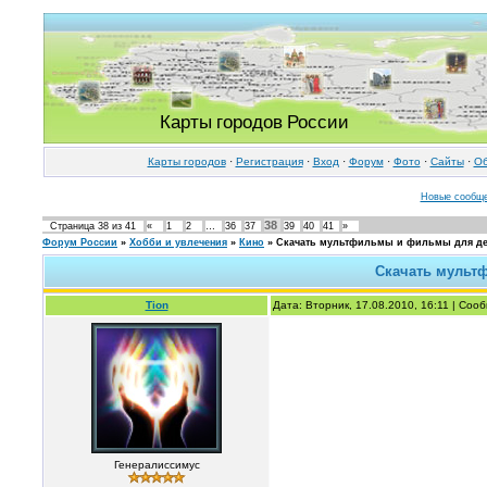
Карты городов России
Карты городов
·
Регистрация
·
Вход
·
Форум
·
Фото
·
Cайты
·
Об
Новые сообщ
38
Страница
38
из
41
«
1
2
…
36
37
39
40
41
»
Форум России
»
Хобби и увлечения
»
Кино
»
Скачать мультфильмы и фильмы для де
Скачать мульт
Tion
Дата: Вторник, 17.08.2010, 16:11 | Со
Генералиссимус