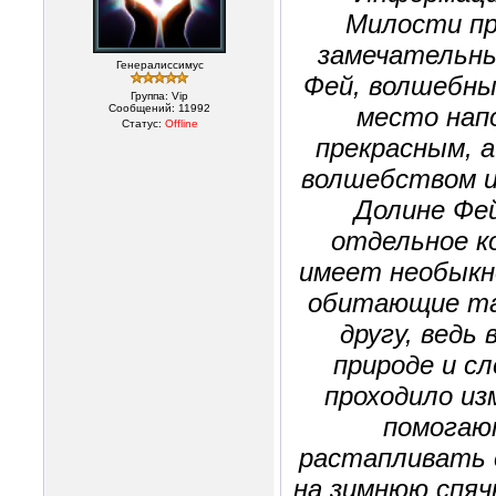
Милости пр
замечательн
Генералиссимус
Фей, волшебны
Группа: Vip
Сообщений:
11992
место нап
Статус:
Offline
прекрасным, а
волшебством и,
Долине Фе
отдельное к
имеет необыкн
обитающие та
другу, ведь
природе и с
проходило из
помогают
растапливать с
на зимнюю спяч