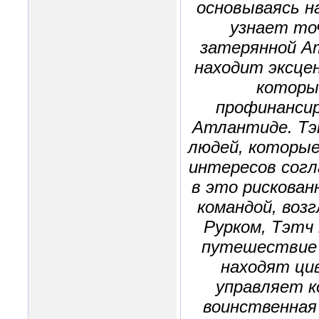
основываясь н
узнает то
затерянной А
находит эксце
которы
профинансир
Атлантиде. Тэ
людей, которые
интересов сог
в это рискован
командой, воз
Рурком, Тэтч
путешествие ч
находят ци
управляет к
воинственная 