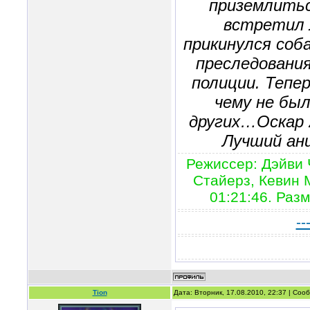
приземлитьс
встретил 
прикинулся соб
преследовани
полиции. Тепе
чему не был
других…Оскар 2
Лучший ан
Режиссер: Дэйви 
Стайерз, Кевин 
01:21:46. Раз
--
Tion
Дата: Вторник, 17.08.2010, 22:37 | Со