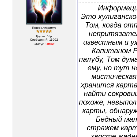
Информаци
Это хулиганск
Том, когда от
Генералиссимус
непритязател
Группа: Vip
Сообщений:
11992
известным и у
Статус:
Offline
Капитаном Р
палубу, Том дум
ему, но тут 
мистическая
хранится карта
найти сокровищ
похоже, невыпол
карты, обнару
Бедный мал
стражем карты
хвосте жадн