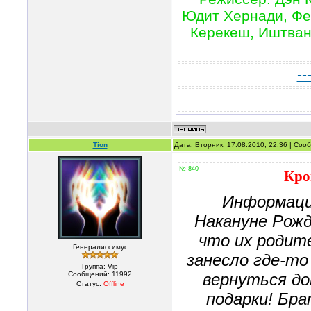
Юдит Хернади, Фе
Керекеш, Иштван 
--
Tion
Дата: Вторник, 17.08.2010, 22:36 | Со
№ 840
Кро
Информаци
Накануне Рож
что их родит
Генералиссимус
занесло где-то
Группа: Vip
Сообщений:
11992
вернуться до
Статус:
Offline
подарки! Бр