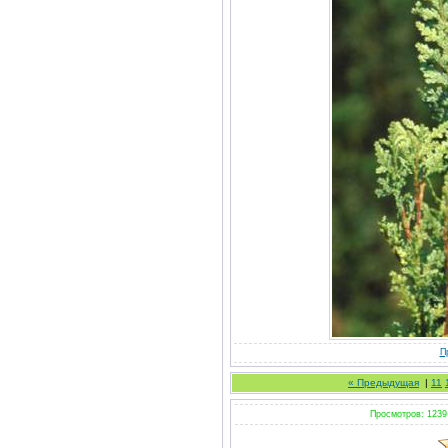
П
« Предыдущая
|
11
Просмотров: 1239