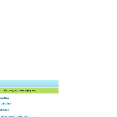
Последние темы форума
 ставки
 онлайне
онлайне
ексуальный опыт: все т...