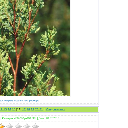
росмотреть в реальном размере
12
13
14
15
[
16
]
17
18
19
20
21
|
Следующая »
 |
Размеры: 400x554px/60.3Kb |
Дата: 28.07.2010