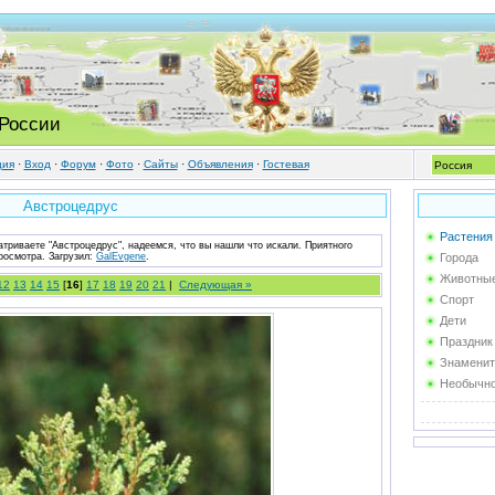
 России
ция
·
Вход
·
Форум
·
Фото
·
Cайты
·
Объявления
·
Гостевая
Австроцедрус
Растения
атриваете "Австроцедрус", надеемся, что вы нашли что искали. Приятного
росмотра.
Загрузил
:
GalEvgene
.
Города
Животны
12
13
14
15
[
16
]
17
18
19
20
21
|
Следующая »
Спорт
Дети
Праздник
Знаменит
Необычн