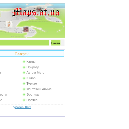
Галереи
Карты
Природа
е
Авто и Мото
Юмор
Туризм
Фэнтази и Аниме
ости
Эротика
ое
Прочее
Добавить Фото