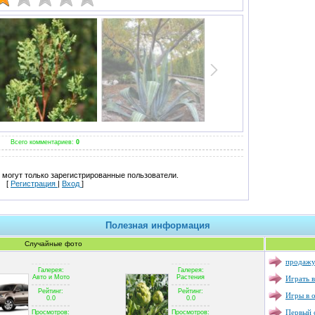
Всего комментариев:
0
могут только зарегистрированные пользователи.
[
Регистрация
|
Вход
]
Полезная информация
Случайные фото
продажу
Галерея:
Галерея:
Играть в
Авто и Мото
Растения
Рейтинг:
Рейтинг:
Игры в 
0.0
0.0
Первый с
Просмотров:
Просмотров: