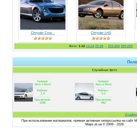
Chrysler Cros...
Chrysler LHS
Фото:
1-12
13-24
25-36
...
253-264
265-265
Поле
Случайные фото
Галерея:
Галерея:
Авто и Мото
Авто и Мото
Рейтинг:
Рейтинг:
1.0
0.0
Просмотров:
Просмотров:
1099
962
О сайте
При использовании материалов, прямая активная гиперссылка на сайт Ma
Maps.at.ua © 2009 - 2026