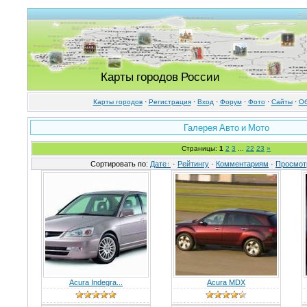
Карты городов России
Карты городов
·
Регистрация
·
Вход
·
Форум
·
Фото
·
Cайты
·
Об
Галерея Авто и Мото
Страницы:
1
2
3
...
22
23
»
Сортировать по:
Дате
·
Рейтингу
·
Комментариям
·
Просмот
Acura Indegra...
Acura MDX