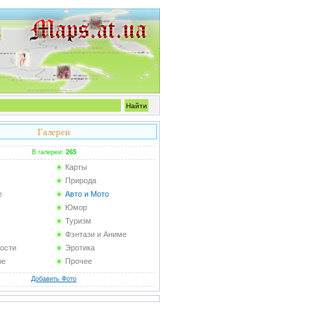
Галереи
В галереи:
265
Карты
Природа
е
Авто и Мото
Юмор
Туризм
Фэнтази и Аниме
ости
Эротика
ое
Прочее
Добавить Фото