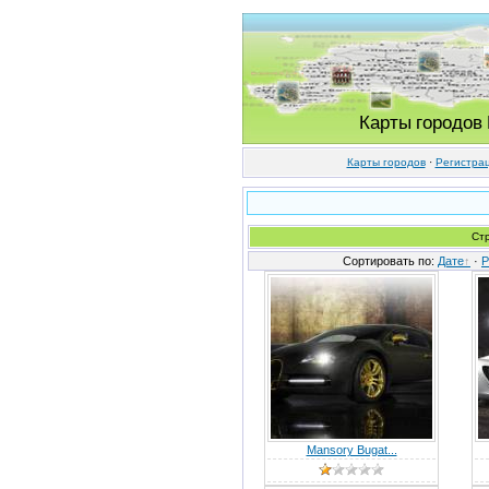
Карты городов
Карты городов
·
Регистра
Ст
Сортировать по:
Дате
·
Р
Mansory Bugat...