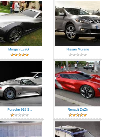
Morgan EvaGT
Nissan Murano
Porsche 918 S...
Renault DeZir