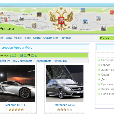
 России
ция
·
Вход
·
Форум
·
Фото
·
Cайты
·
Объявления
·
Гостевая
Галерея Авто и Мото
раницы:
«
1
2
...
20
21
22
23
»
Растения
ейтингу
·
Комментариям
·
Просмотрам
·
Названию
Города
Животны
Спорт
Дети
Праздник
Знаменит
Необычн
McLaren MP4-1...
Mercedes CL63