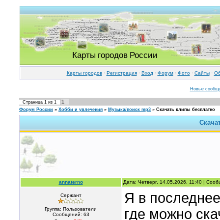
Карты городов России
Карты городов
·
Регистрация
·
Вход
·
Форум
·
Фото
·
Cайты
·
Об
Новые сообщ
1
Страница
1
из
1
Форум России
»
Хобби и увлечения
»
Музыка/поиск mp3
»
Скачать клипы бесплатно
Скача
annaterno
Дата: Четверг, 14.05.2026, 11:40 | Соо
Я в последнее
Сержант
Группа: Пользователи
где можно ска
Сообщений:
63