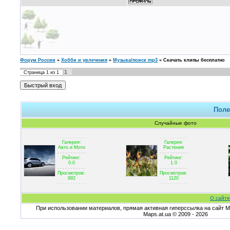
Форум России
»
Хобби и увлечения
»
Музыка/поиск mp3
»
Скачать клипы бесплатно
1
Страница
1
из
1
Поле
Случайные фото
Галерея:
Галерея:
Авто и Мото
Растения
Рейтинг:
Рейтинг:
0.0
1.0
Просмотров:
Просмотров:
992
1120
О сайте
При использовании материалов, прямая активная гиперссылка на сайт Ma
Maps.at.ua © 2009 - 2026