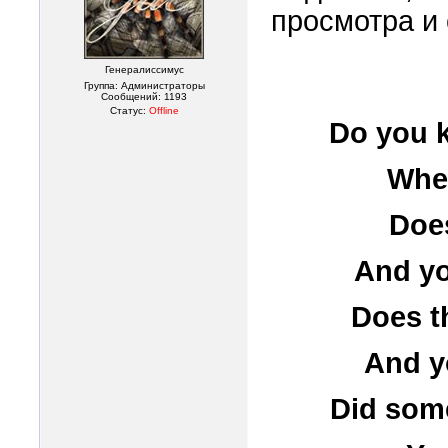
просмотра и 
Генералиссимус
Группа: Администраторы
Сообщений:
1193
Статус:
Offline
Do you k
When
Does
And yo
Does t
And yo
Did some