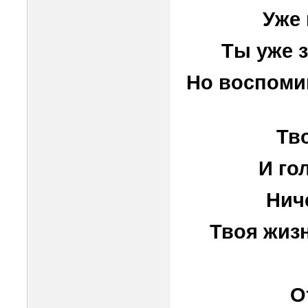
Уже 
Ты уже з
Но воспоми
Тв
И го
Нич
Твоя жизн
О