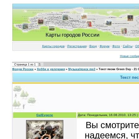
Карты городов России
Карты городов
·
Регистрация
·
Вход
·
Форум
·
Фото
·
Cайты
·
Об
Новые сообщ
1
Страница
1
из
1
Форум России
»
Хобби и увлечения
»
Музыка/поиск mp3
»
Текст песни Green Day - 21
Текст пес
GalEvgene
Дата: Понедельник, 16.08.2010, 13:25 
Вы смотрите
надеемся, чт