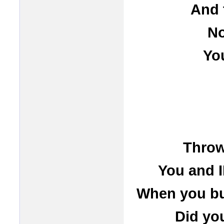
And 
No
Yo
Throw
You and I
When you b
Did you