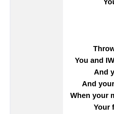
Yo
Throw
You and IW
And y
And your 
When your mi
Your 