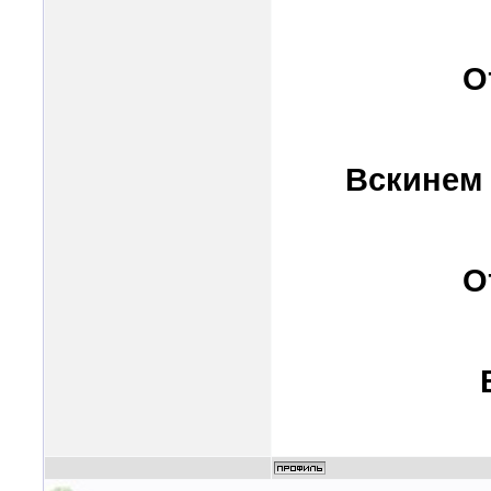
О
Вскинем 
О