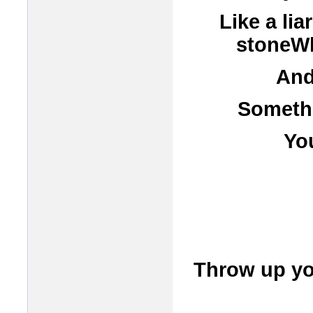
Like a lia
stoneWhe
And
Somethi
Yo
Throw up yo