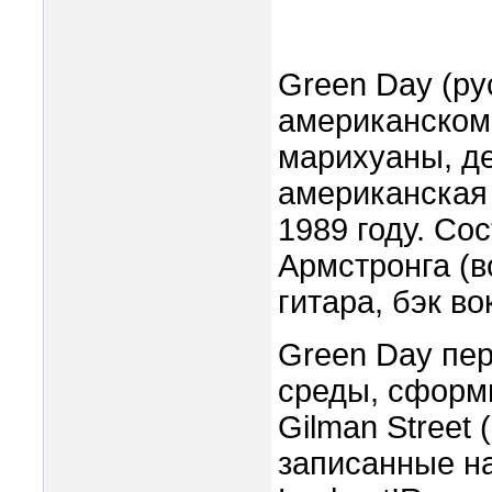
Green Day (ру
американском 
марихуаны, д
американская
1989 году. Со
Армстронга (в
гитара, бэк во
Green Day пе
среды, сформ
Gilman Street
записанные н