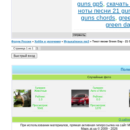
guns gp5
,
скачать
ноты песни 21 gu
guns chords
,
gre
green da
Форум России
»
Хобби и увлечения
»
Музыка/поиск mp3
»
Текст песни Green Day - 21
1
Страница
1
из
1
Поле
Случайные фото
Галерея:
Галерея:
Животные
Авто и Мото
Рейтинг:
Рейтинг:
1.0
0.0
Просмотров:
Просмотров:
5041
1270
О сайте
При использовании материалов, прямая активная гиперссылка на сайт Ma
Maps.at.ua © 2009 - 2026