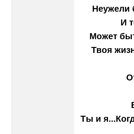
Неужели 
И 
Может быт
Твоя жизн
О
Ты и я...Ко