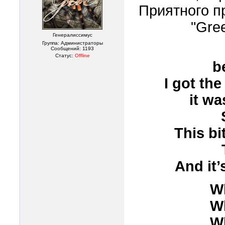
Приятного п
"Gree
Генералиссимус
Группа: Администраторы
Сообщений:
1193
Статус:
Offline
b
I got the
it wa
This bi
And it’
Wh
Wh
Wh