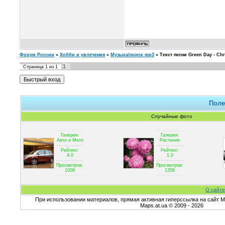
Форум России
»
Хобби и увлечения
»
Музыка/поиск mp3
»
Текст песни Green Day - Chri
1
Страница
1
из
1
Поле
Случайные фото
Галерея:
Галерея:
Авто и Мото
Растения
Рейтинг:
Рейтинг:
4.0
1.0
Просмотров:
Просмотров:
1009
1358
О сайте
При использовании материалов, прямая активная гиперссылка на сайт Ma
Maps.at.ua © 2009 - 2026