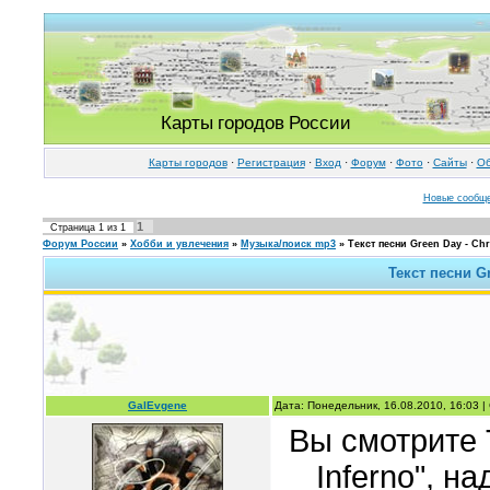
Карты городов России
Карты городов
·
Регистрация
·
Вход
·
Форум
·
Фото
·
Cайты
·
Об
Новые сообщ
1
Страница
1
из
1
Форум России
»
Хобби и увлечения
»
Музыка/поиск mp3
»
Текст песни Green Day - Chri
Текст песни Gr
GalEvgene
Дата: Понедельник, 16.08.2010, 16:03 
Вы смотрите Т
Inferno", н