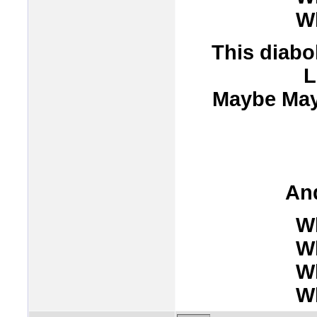
Wh
This diabo
L
Maybe Mayb
And
Wh
Wh
Wh
Wh