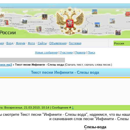
 России
ция
·
Вход
·
Форум
·
Фото
·
Cайты
·
Объявления
·
Гостевая
Новые сообщения
|
Участники
|
Правила
|
Поиск
оиск mp3
»
Текст песни Инфинити - Слезы вода
(Скачать текст, скачать слова песни.)
Текст песни Инфинити - Слезы вода
та: Воскресенье, 21.03.2010, 10:14 | Сообщение #
1
ы смотрите Текст песни "Инфинити - Слезы вода", надеемся, что вы наш
и скачивания слов песни "Инфинити - Слезы 
Слезы-вода