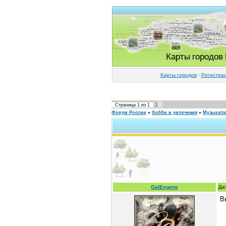
Карты городов
Карты городов
·
Регистра
1
Страница
1
из
1
Форум России
»
Хобби и увлечения
»
Музыка/п
GalEvgene
Да
В