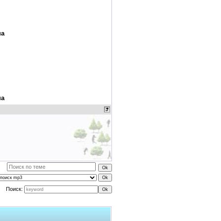
на
на
Поиск: