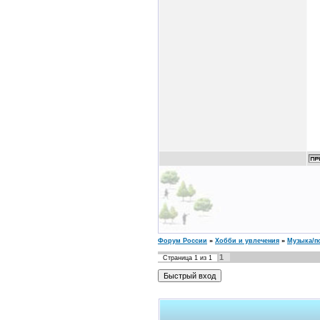
Форум России
»
Хобби и увлечения
»
Музыка/п
1
Страница
1
из
1