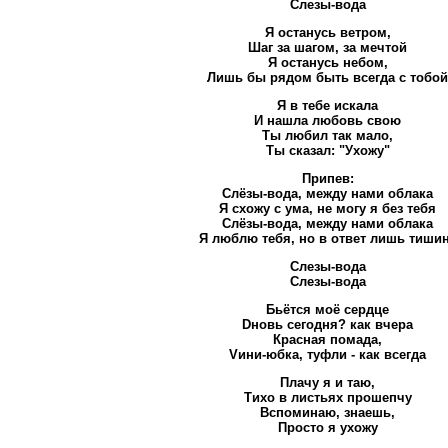
Слезы-вода
Я останусь ветром,
Шаг за шагом, за мечтой
Я останусь небом,
Лишь бы рядом быть всегда с тобой
Я в тебе искала
И нашла любовь свою
Ты любил так мало,
Ты сказал: "Ухожу"
Припев:
Слёзы-вода, между нами облака
Я схожу с ума, не могу я без тебя
Слёзы-вода, между нами облака
Я люблю тебя, но в ответ лишь тиши
Слезы-вода
Слезы-вода
Бьётся моё сердце
Dновь сегодня? как вчера
Красная помада,
Vини-юбка, туфли - как всегда
Плачу я и таю,
Тихо в листьях прошепчу
Вспоминаю, знаешь,
Просто я ухожу