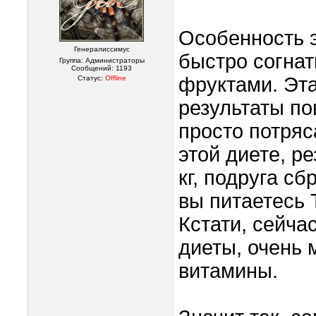
Особенность э
Генералиссимус
быстро согнат
Группа: Администраторы
Сообщений:
1193
фруктами. Эта
Статус:
Offline
результаты по
просто потряс
этой диете, ре
кг, подруга сб
вы питаетес
Кстати, сейча
диеты, очень 
витамины.