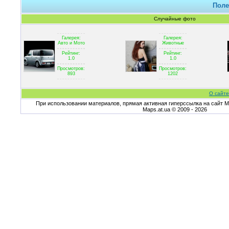
Поле
Случайные фото
Галерея:
Галерея:
Авто и Мото
Животные
Рейтинг:
Рейтинг:
1.0
1.0
Просмотров:
Просмотров:
893
1202
О сайте
При использовании материалов, прямая активная гиперссылка на сайт Ma
Maps.at.ua © 2009 - 2026