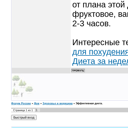
от плана этой
фруктовое, в
2-3 часов.
Интересные т
для похудени
Диета за неде
Форум России
»
Дом
»
Здоровье и медицина
»
Эффективная диета.
1
Страница
1
из
1