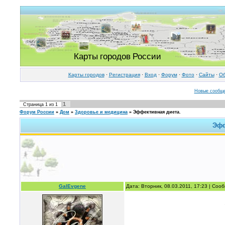
Карты городов России
Карты городов
·
Регистрация
·
Вход
·
Форум
·
Фото
·
Cайты
·
Об
Новые сообщ
1
Страница
1
из
1
Форум России
»
Дом
»
Здоровье и медицина
»
Эффективная диета.
Эфф
GalEvgene
Дата: Вторник, 08.03.2011, 17:23 | Со